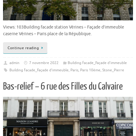
Views: 103Building facade station Vérines – Façade d’immeuble
caserne Vérines – Paris place de la République.
Continue reading
admin
7 novembre 2022
Building facade_Façade d'immeuble
Building facade_Façade d'immeuble
,
Paris
,
Paris 10ème
,
Stone_Pierre
Bas-relief – 6 rue des Filles du Calvaire