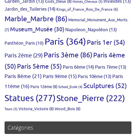
Garden_Jardin
(13)
Invalides
(13)
Gods_Dieux
(8)
Horses_Chevaux
(5)
Jardin_des_Tuileries
(14)
Kings_of_France_Rois_De_France
(6)
Marble_Marbre
(86)
Memorial_Monument_Aux_Morts
Museum_Musée
(30)
Napoleon_Napoléon
(13)
(7)
Paris
(364)
Paris 1er
(54)
Panthéon_Paris
(10)
Paris 3ème
(86)
Paris 4ème
Paris 2ème
(29)
(50)
Paris 5ème
(55)
Paris 6ème
(14)
Paris 7ème
(13)
Paris 8ème
(21)
Paris 9ème
(15)
Paris 10ème
(13)
Paris
Sculptures
(52)
11ème
(16)
Paris 12ème
(8)
School_Ecole
(4)
Statues
(277)
Stone_Pierre
(222)
Victoria_Victoire
(8)
Wood_Bois
(8)
Tours
(5)
Catégories