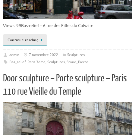
Views: 99Bas-relief – 6 rue des Filles du Calvaire.
Continue reading
admin
7 novembre 2022
Sculptures
Bas_relief
,
Paris 3ème
,
Sculptures
,
Stone_Pierre
Door sculpture – Porte sculpture – Paris
110 rue Vieille du Temple