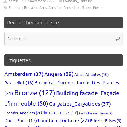
admin
7 novembre 2022
Fountain_Fontaine
Fountain_Fontaine
,
Paris
,
Paris 1er
,
Paris 4ème
,
Stone_Pierre
Rechercher sur ce site
Re
Reche
po
:
Étiquettes
Amsterdam
(37)
Angers
(39)
Atlas_Atlantes
(10)
Bas_relief
(18)
Botanical_Garden_Jardin_Des_Plantes
Bronze
(127)
Building facade_Façade
(21)
d'immeuble
(50)
Caryatids_Caryatides
(37)
Church_Eglise
(17)
Cherubs_Angelots
(7)
Coat of arms_Blason
(4)
Fountain_Fontaine
(22)
Door_Porte
(17)
Friezes_Frises
(9)