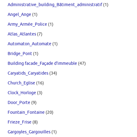
Administrative_building_Bâtiment_administratif
(1)
Angel_Ange
(1)
Army_Armée_Police
(1)
Atlas_Atlantes
(7)
Automaton_Automate
(1)
Bridge_Pont
(1)
Building facade_Façade d'immeuble
(47)
Caryatids_Caryatides
(34)
Church_Eglise
(16)
Clock_Horloge
(3)
Door_Porte
(9)
Fountain_Fontaine
(20)
Frieze_Frise
(8)
Gargoyles_Gargouilles
(1)