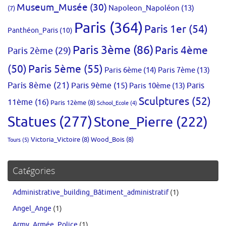
Museum_Musée
(30)
Napoleon_Napoléon
(13)
(7)
Paris
(364)
Paris 1er
(54)
Panthéon_Paris
(10)
Paris 3ème
(86)
Paris 4ème
Paris 2ème
(29)
(50)
Paris 5ème
(55)
Paris 6ème
(14)
Paris 7ème
(13)
Paris 8ème
(21)
Paris 9ème
(15)
Paris 10ème
(13)
Paris
Sculptures
(52)
11ème
(16)
Paris 12ème
(8)
School_Ecole
(4)
Statues
(277)
Stone_Pierre
(222)
Victoria_Victoire
(8)
Wood_Bois
(8)
Tours
(5)
Catégories
Administrative_building_Bâtiment_administratif
(1)
Angel_Ange
(1)
Army_Armée_Police
(1)