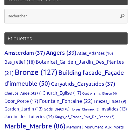
Re
Reche
po
:
Étiquettes
Amsterdam
(37)
Angers
(39)
Atlas_Atlantes
(10)
Bas_relief
(18)
Botanical_Garden_Jardin_Des_Plantes
Bronze
(127)
Building facade_Façade
(21)
d'immeuble
(50)
Caryatids_Caryatides
(37)
Church_Eglise
(17)
Cherubs_Angelots
(7)
Coat of arms_Blason
(4)
Fountain_Fontaine
(22)
Door_Porte
(17)
Friezes_Frises
(9)
Garden_Jardin
(13)
Invalides
(13)
Gods_Dieux
(8)
Horses_Chevaux
(5)
Jardin_des_Tuileries
(14)
Kings_of_France_Rois_De_France
(6)
Marble_Marbre
(86)
Memorial_Monument_Aux_Morts