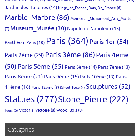
Jardin_des_Tuileries
(14)
Kings_of_France_Rois_De_France
(6)
Marble_Marbre
(86)
Memorial_Monument_Aux_Morts
Museum_Musée
(30)
Napoleon_Napoléon
(13)
(7)
Paris
(364)
Paris 1er
(54)
Panthéon_Paris
(10)
Paris 3ème
(86)
Paris 4ème
Paris 2ème
(29)
(50)
Paris 5ème
(55)
Paris 6ème
(14)
Paris 7ème
(13)
Paris 8ème
(21)
Paris 9ème
(15)
Paris 10ème
(13)
Paris
Sculptures
(52)
11ème
(16)
Paris 12ème
(8)
School_Ecole
(4)
Statues
(277)
Stone_Pierre
(222)
Victoria_Victoire
(8)
Wood_Bois
(8)
Tours
(5)
Catégories