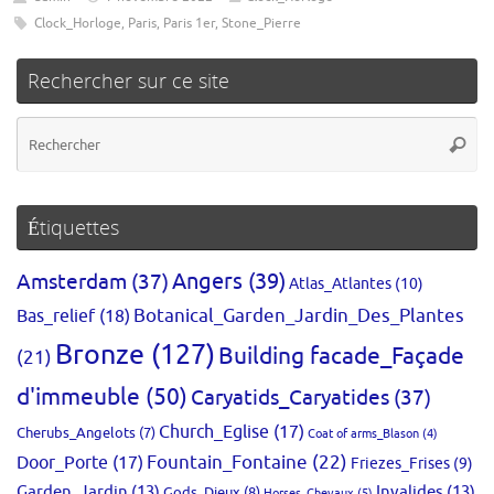
Clock_Horloge
,
Paris
,
Paris 1er
,
Stone_Pierre
Rechercher sur ce site
Re
Reche
po
:
Étiquettes
Amsterdam
(37)
Angers
(39)
Atlas_Atlantes
(10)
Bas_relief
(18)
Botanical_Garden_Jardin_Des_Plantes
Bronze
(127)
Building facade_Façade
(21)
d'immeuble
(50)
Caryatids_Caryatides
(37)
Church_Eglise
(17)
Cherubs_Angelots
(7)
Coat of arms_Blason
(4)
Fountain_Fontaine
(22)
Door_Porte
(17)
Friezes_Frises
(9)
Garden_Jardin
(13)
Invalides
(13)
Gods_Dieux
(8)
Horses_Chevaux
(5)