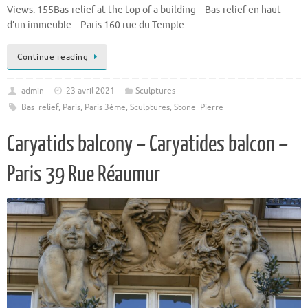
Views: 155Bas-relief at the top of a building – Bas-relief en haut
d’un immeuble – Paris 160 rue du Temple.
Continue reading
admin
23 avril 2021
Sculptures
Bas_relief
,
Paris
,
Paris 3ème
,
Sculptures
,
Stone_Pierre
Caryatids balcony – Caryatides balcon –
Paris 39 Rue Réaumur