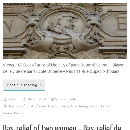
Views: 160Coat of arms of the city of paris Duperré School – Blason
de la ville de paris Ecole Duperré – Paris 11 Rue Dupetit-Thouars.
Continue reading
admin
8 avril 2021
School_Ecole
Bas_relief
,
Coat of arms_Blason
,
Paris
,
Paris 3ème
,
School_Ecole
,
Stone_Pierre
Bas-relief of two women – Bas-relief de