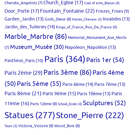
Church_Eglise
(17)
Cherubs_Angelots
(7)
Coat of arms_Blason
(4)
Fountain_Fontaine
(22)
Door_Porte
(17)
Friezes_Frises
(9)
Garden_Jardin
(13)
Invalides
(13)
Gods_Dieux
(8)
Horses_Chevaux
(5)
Jardin_des_Tuileries
(14)
Kings_of_France_Rois_De_France
(6)
Marble_Marbre
(86)
Memorial_Monument_Aux_Morts
Museum_Musée
(30)
Napoleon_Napoléon
(13)
(7)
Paris
(364)
Paris 1er
(54)
Panthéon_Paris
(10)
Paris 3ème
(86)
Paris 4ème
Paris 2ème
(29)
(50)
Paris 5ème
(55)
Paris 6ème
(14)
Paris 7ème
(13)
Paris 8ème
(21)
Paris 9ème
(15)
Paris 10ème
(13)
Paris
Sculptures
(52)
11ème
(16)
Paris 12ème
(8)
School_Ecole
(4)
Statues
(277)
Stone_Pierre
(222)
Victoria_Victoire
(8)
Wood_Bois
(8)
Tours
(5)