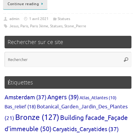
Continue reading
admin
1 avril 2021
Statues
Jesus
,
Paris
,
Paris 3ème
,
Statues
,
Stone_Pierre
Rechercher sur ce site
Re
Reche
po
:
Étiquettes
Amsterdam
(37)
Angers
(39)
Atlas_Atlantes
(10)
Bas_relief
(18)
Botanical_Garden_Jardin_Des_Plantes
Bronze
(127)
Building facade_Façade
(21)
d'immeuble
(50)
Caryatids_Caryatides
(37)