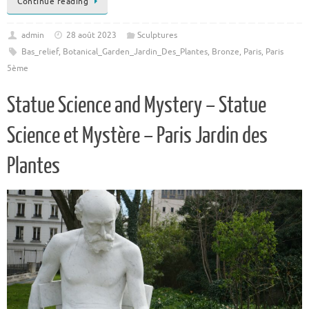
Continue reading
admin
28 août 2023
Sculptures
Bas_relief
,
Botanical_Garden_Jardin_Des_Plantes
,
Bronze
,
Paris
,
Paris
5ème
Statue Science and Mystery – Statue
Science et Mystère – Paris Jardin des
Plantes