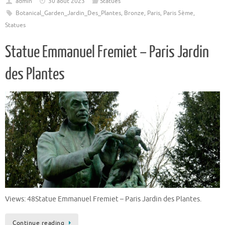
admin
30 août 2023
Statues
Botanical_Garden_Jardin_Des_Plantes
,
Bronze
,
Paris
,
Paris 5ème
,
Statues
Statue Emmanuel Fremiet – Paris Jardin
des Plantes
Views: 48Statue Emmanuel Fremiet – Paris Jardin des Plantes.
Continue reading