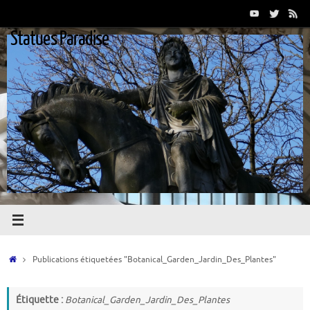
Passer
au
Statues Paradise
contenu
Accueil
Publications étiquetées "Botanical_Garden_Jardin_Des_Plantes"
Étiquette :
Botanical_Garden_Jardin_Des_Plantes