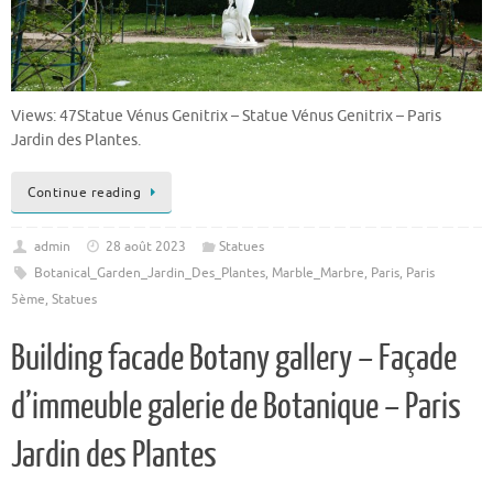
Views: 47Statue Vénus Genitrix – Statue Vénus Genitrix – Paris
Jardin des Plantes.
Continue reading
admin
28 août 2023
Statues
Botanical_Garden_Jardin_Des_Plantes
,
Marble_Marbre
,
Paris
,
Paris
5ème
,
Statues
Building facade Botany gallery – Façade
d’immeuble galerie de Botanique – Paris
Jardin des Plantes