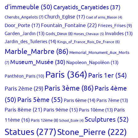
d'immeuble
(50)
Caryatids_Caryatides
(37)
Church_Eglise
(17)
Cherubs_Angelots
(7)
Coat of arms_Blason
(4)
Fountain_Fontaine
(22)
Door_Porte
(17)
Friezes_Frises
(9)
Garden_Jardin
(13)
Invalides
(13)
Gods_Dieux
(8)
Horses_Chevaux
(5)
Jardin_des_Tuileries
(14)
Kings_of_France_Rois_De_France
(6)
Marble_Marbre
(86)
Memorial_Monument_Aux_Morts
Museum_Musée
(30)
Napoleon_Napoléon
(13)
(7)
Paris
(364)
Paris 1er
(54)
Panthéon_Paris
(10)
Paris 3ème
(86)
Paris 4ème
Paris 2ème
(29)
(50)
Paris 5ème
(55)
Paris 6ème
(14)
Paris 7ème
(13)
Paris 8ème
(21)
Paris 9ème
(15)
Paris 10ème
(13)
Paris
Sculptures
(52)
11ème
(16)
Paris 12ème
(8)
School_Ecole
(4)
Statues
(277)
Stone_Pierre
(222)