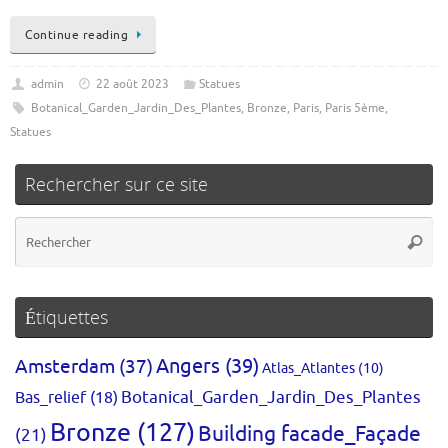
Continue reading
admin
22 août 2023
Statues
Botanical_Garden_Jardin_Des_Plantes
,
Bronze
,
Paris
,
Paris 5ème
,
Statues
Rechercher sur ce site
Re
Reche
po
:
Étiquettes
Amsterdam
(37)
Angers
(39)
Atlas_Atlantes
(10)
Bas_relief
(18)
Botanical_Garden_Jardin_Des_Plantes
Bronze
(127)
Building facade_Façade
(21)