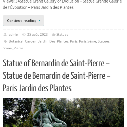
Views: 34Statue Grand Gallery of Evolution – Statue Grande Galerie
de l’Évolution – Paris Jardin des Plantes.
Continue reading
admin
25 août 2023
Statues
Botanical_Garden_Jardin_Des_Plantes
,
Paris
,
Paris 5ème
,
Statues
,
Stone_Pierre
Statue of Bernardin de Saint-Pierre –
Statue de Bernardin de Saint-Pierre –
Paris Jardin des Plantes