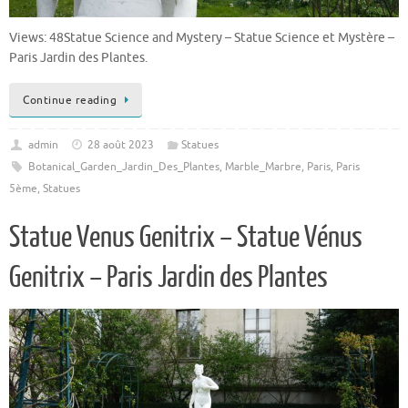
Views: 48Statue Science and Mystery – Statue Science et Mystère –
Paris Jardin des Plantes.
Continue reading
admin
28 août 2023
Statues
Botanical_Garden_Jardin_Des_Plantes
,
Marble_Marbre
,
Paris
,
Paris
5ème
,
Statues
Statue Venus Genitrix – Statue Vénus
Genitrix – Paris Jardin des Plantes