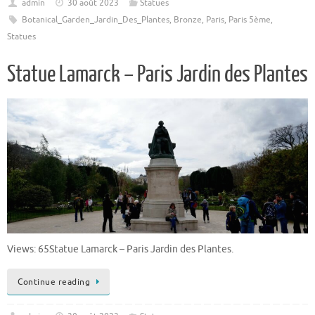
admin
30 août 2023
Statues
Botanical_Garden_Jardin_Des_Plantes
,
Bronze
,
Paris
,
Paris 5ème
,
Statues
Statue Lamarck – Paris Jardin des Plantes
Views: 65Statue Lamarck – Paris Jardin des Plantes.
Continue reading