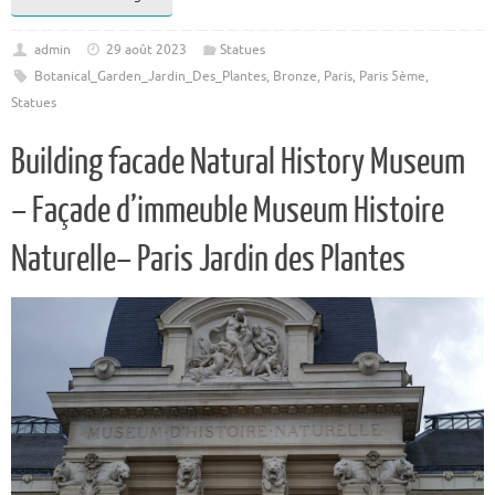
admin
29 août 2023
Statues
Botanical_Garden_Jardin_Des_Plantes
,
Bronze
,
Paris
,
Paris 5ème
,
Statues
Building facade Natural History Museum
– Façade d’immeuble Museum Histoire
Naturelle– Paris Jardin des Plantes