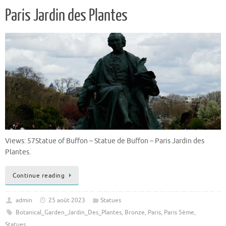
Paris Jardin des Plantes
Views: 57Statue of Buffon – Statue de Buffon – Paris Jardin des
Plantes.
Continue reading
admin
25 août 2023
Statues
Botanical_Garden_Jardin_Des_Plantes
,
Bronze
,
Paris
,
Paris 5ème
,
Statues