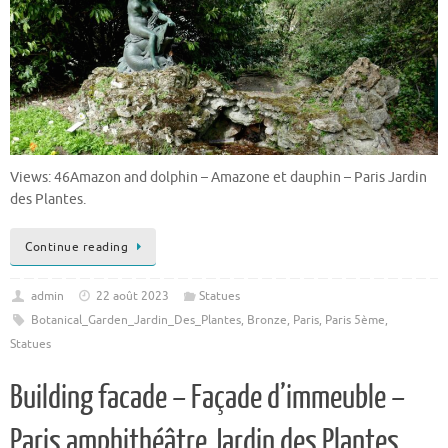
Views: 46Amazon and dolphin – Amazone et dauphin – Paris Jardin
des Plantes.
Continue reading
admin
22 août 2023
Statues
Botanical_Garden_Jardin_Des_Plantes
,
Bronze
,
Paris
,
Paris 5ème
,
Statues
Building facade – Façade d’immeuble –
Paris amphithéâtre Jardin des Plantes