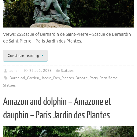
Views: 25Statue of Bernardin de Saint-Pierre – Statue de Bernardin
de Saint-Pierre – Paris Jardin des Plantes.
Continue reading
admin
25 août 2023
Statues
Botanical_Garden_Jardin_Des_Plantes
,
Bronze
,
Paris
,
Paris 5ème
,
Statues
Amazon and dolphin – Amazone et
dauphin – Paris Jardin des Plantes