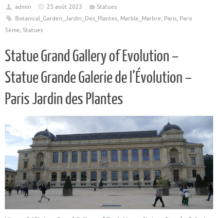
admin
25 août 2023
Statues
Botanical_Garden_Jardin_Des_Plantes
,
Marble_Marbre
,
Paris
,
Paris
5ème
,
Statues
Statue Grand Gallery of Evolution –
Statue Grande Galerie de l’Évolution –
Paris Jardin des Plantes