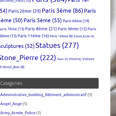
Paris 1er
anthéon_Paris
(10)
Paris 3ème
(86)
(54)
Paris
Paris 2ème
(29)
4ème
(50)
Paris 5ème
(55)
Paris 6ème
(14)
Paris 8ème
(21)
aris 7ème
(13)
Paris 9ème
(15)
Paris
0ème
(13)
Paris 11ème
(16)
Paris 12ème
(8)
School_Ecole
(4)
Statues
(277)
Sculptures
(52)
Stone_Pierre
(222)
Victoria_Victoire
Tours
(5)
8)
Wood_Bois
(8)
Catégories
Administrative_building_Bâtiment_administratif
(1)
Angel_Ange
(1)
Army_Armée_Police
(1)