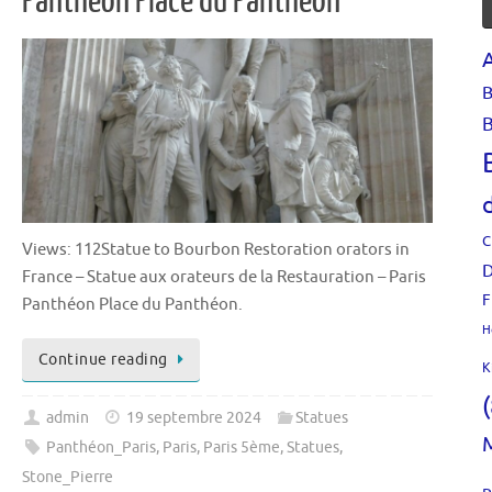
Panthéon Place du Panthéon
B
B
C
Views: 112Statue to Bourbon Restoration orators in
D
France – Statue aux orateurs de la Restauration – Paris
F
Panthéon Place du Panthéon.
H
Continue reading
K
admin
19 septembre 2024
Statues
Panthéon_Paris
,
Paris
,
Paris 5ème
,
Statues
,
Stone_Pierre