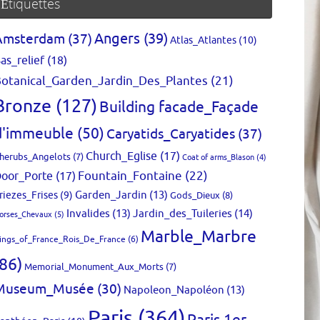
Étiquettes
Amsterdam
(37)
Angers
(39)
Atlas_Atlantes
(10)
as_relief
(18)
otanical_Garden_Jardin_Des_Plantes
(21)
Bronze
(127)
Building facade_Façade
d'immeuble
(50)
Caryatids_Caryatides
(37)
Church_Eglise
(17)
herubs_Angelots
(7)
Coat of arms_Blason
(4)
Fountain_Fontaine
(22)
oor_Porte
(17)
Garden_Jardin
(13)
riezes_Frises
(9)
Gods_Dieux
(8)
Invalides
(13)
Jardin_des_Tuileries
(14)
orses_Chevaux
(5)
Marble_Marbre
ings_of_France_Rois_De_France
(6)
(86)
Memorial_Monument_Aux_Morts
(7)
Museum_Musée
(30)
Napoleon_Napoléon
(13)
Paris
(364)