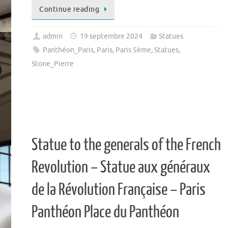
Continue reading
admin
19 septembre 2024
Statues
Panthéon_Paris
,
Paris
,
Paris 5ème
,
Statues
,
Stone_Pierre
Statue to the generals of the French
Revolution – Statue aux généraux
de la Révolution Française – Paris
Panthéon Place du Panthéon