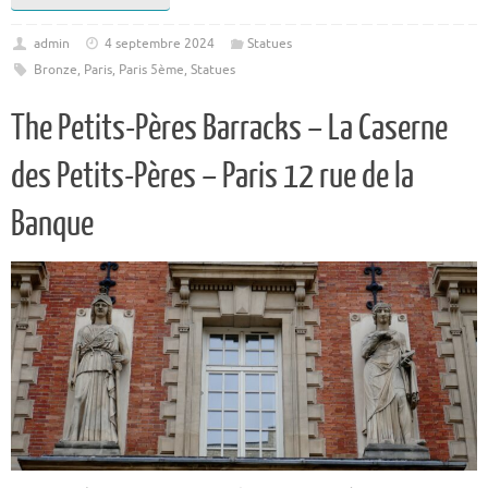
admin
4 septembre 2024
Statues
Bronze
,
Paris
,
Paris 5ème
,
Statues
The Petits-Pères Barracks – La Caserne
des Petits-Pères – Paris 12 rue de la
Banque