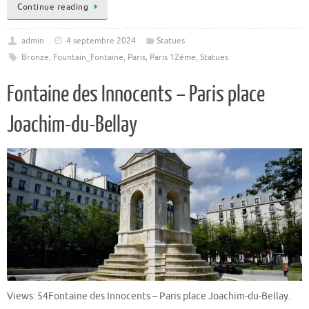
Continue reading
admin
4 septembre 2024
Statues
Bronze
,
Fountain_Fontaine
,
Paris
,
Paris 12ème
,
Statues
Fontaine des Innocents – Paris place
Joachim-du-Bellay
Views: 54Fontaine des Innocents – Paris place Joachim-du-Bellay.