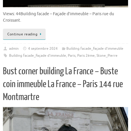
Views: 44Building facade – Façade d’immeuble – Paris rue du
Croissant.
Continue reading
admin
4 septembre 2024
Building facade_Façade d'immeuble
Building facade_Façade d'immeuble
,
Paris
,
Paris 2ème
,
Stone_Pierre
Bust corner building La France – Buste
coin immeuble La France – Paris 144 rue
Montmartre