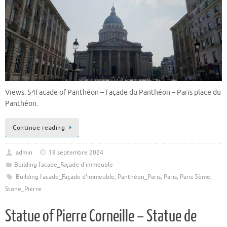
Views: 54Facade of Panthéon – Façade du Panthéon – Paris place du
Panthéon.
Continue reading
admin
18 septembre 2024
Building facade_Façade d'immeuble
Building facade_Façade d'immeuble
,
Panthéon_Paris
,
Paris
,
Paris 5ème
,
Stone_Pierre
Statue of Pierre Corneille – Statue de