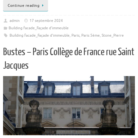
Continue reading
admin
17 septembre 2024
Building facade_Façade d'immeuble
Building facade_Façade d'immeuble
,
Paris
,
Paris 5ème
,
Stone_Pierre
Bustes – Paris Collège de France rue Saint
Jacques