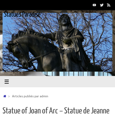
Passer
au
Statues Paradise
contenu
Accueil
Articles publiés par admin
Statue of Joan of Arc – Statue de Jeanne