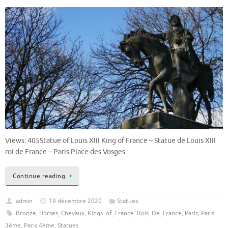
Views: 405Statue of Louis XIII King of France – Statue de Louis XIII
roi de France – Paris Place des Vosges.
Continue reading
admin
19 décembre 2020
Statues
Bronze
,
Horses_Chevaux
,
Kings_of_France_Rois_De_France
,
Paris
,
Paris
3ème
,
Paris 4ème
,
Statues