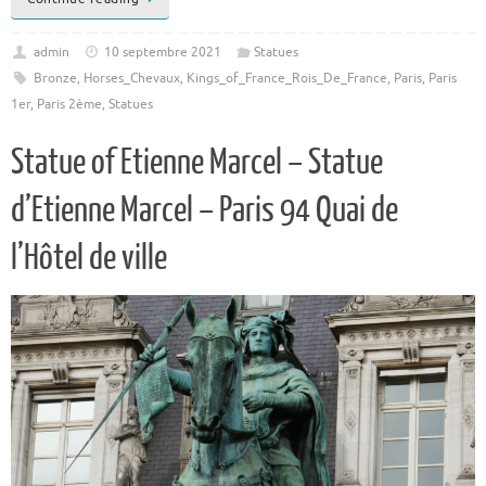
admin
10 septembre 2021
Statues
Bronze
,
Horses_Chevaux
,
Kings_of_France_Rois_De_France
,
Paris
,
Paris
1er
,
Paris 2ème
,
Statues
Statue of Etienne Marcel – Statue
d’Etienne Marcel – Paris 94 Quai de
l’Hôtel de ville