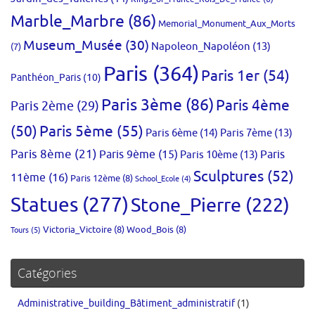
Marble_Marbre
(86)
Memorial_Monument_Aux_Morts
Museum_Musée
(30)
Napoleon_Napoléon
(13)
(7)
Paris
(364)
Paris 1er
(54)
Panthéon_Paris
(10)
Paris 3ème
(86)
Paris 4ème
Paris 2ème
(29)
(50)
Paris 5ème
(55)
Paris 6ème
(14)
Paris 7ème
(13)
Paris 8ème
(21)
Paris 9ème
(15)
Paris 10ème
(13)
Paris
Sculptures
(52)
11ème
(16)
Paris 12ème
(8)
School_Ecole
(4)
Statues
(277)
Stone_Pierre
(222)
Victoria_Victoire
(8)
Wood_Bois
(8)
Tours
(5)
Catégories
Administrative_building_Bâtiment_administratif
(1)