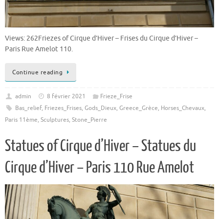
Views: 262Friezes of Cirque d’Hiver – Frises du Cirque d’Hiver –
Paris Rue Amelot 110.
Continue reading
admin
8 février 2021
Frieze_Frise
Bas_relief
,
Friezes_Frises
,
Gods_Dieux
,
Greece_Grèce
,
Horses_Chevaux
,
Paris 11ème
,
Sculptures
,
Stone_Pierre
Statues of Cirque d’Hiver – Statues du
Cirque d’Hiver – Paris 110 Rue Amelot