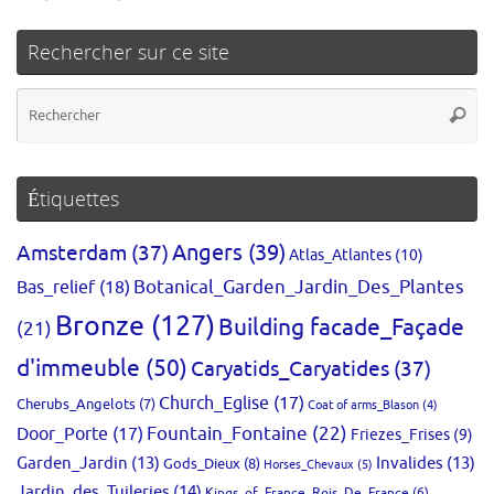
Rechercher sur ce site
Re
Reche
po
:
Étiquettes
Amsterdam
(37)
Angers
(39)
Atlas_Atlantes
(10)
Bas_relief
(18)
Botanical_Garden_Jardin_Des_Plantes
Bronze
(127)
Building facade_Façade
(21)
d'immeuble
(50)
Caryatids_Caryatides
(37)
Church_Eglise
(17)
Cherubs_Angelots
(7)
Coat of arms_Blason
(4)
Fountain_Fontaine
(22)
Door_Porte
(17)
Friezes_Frises
(9)
Garden_Jardin
(13)
Invalides
(13)
Gods_Dieux
(8)
Horses_Chevaux
(5)
Jardin_des_Tuileries
(14)
Kings_of_France_Rois_De_France
(6)