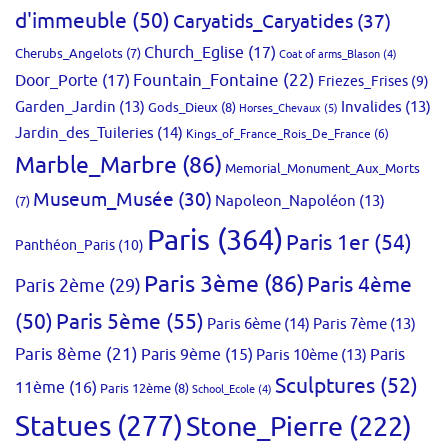
d'immeuble
(50)
Caryatids_Caryatides
(37)
Church_Eglise
(17)
Cherubs_Angelots
(7)
Coat of arms_Blason
(4)
Fountain_Fontaine
(22)
Door_Porte
(17)
Friezes_Frises
(9)
Garden_Jardin
(13)
Invalides
(13)
Gods_Dieux
(8)
Horses_Chevaux
(5)
Jardin_des_Tuileries
(14)
Kings_of_France_Rois_De_France
(6)
Marble_Marbre
(86)
Memorial_Monument_Aux_Morts
Museum_Musée
(30)
Napoleon_Napoléon
(13)
(7)
Paris
(364)
Paris 1er
(54)
Panthéon_Paris
(10)
Paris 3ème
(86)
Paris 4ème
Paris 2ème
(29)
(50)
Paris 5ème
(55)
Paris 6ème
(14)
Paris 7ème
(13)
Paris 8ème
(21)
Paris 9ème
(15)
Paris 10ème
(13)
Paris
Sculptures
(52)
11ème
(16)
Paris 12ème
(8)
School_Ecole
(4)
Statues
(277)
Stone_Pierre
(222)