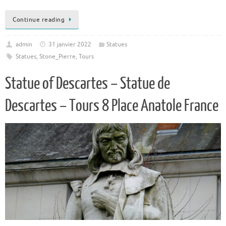
Continue reading
admin
31 janvier 2022
Statues
Statues
,
Stone_Pierre
,
Tours
Statue of Descartes – Statue de
Descartes – Tours 8 Place Anatole France