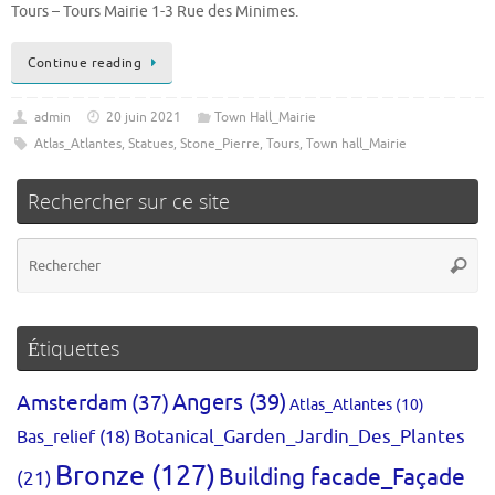
Tours – Tours Mairie 1-3 Rue des Minimes.
Continue reading
admin
20 juin 2021
Town Hall_Mairie
Atlas_Atlantes
,
Statues
,
Stone_Pierre
,
Tours
,
Town hall_Mairie
Rechercher sur ce site
Re
Reche
po
:
Étiquettes
Amsterdam
(37)
Angers
(39)
Atlas_Atlantes
(10)
Bas_relief
(18)
Botanical_Garden_Jardin_Des_Plantes
Bronze
(127)
Building facade_Façade
(21)