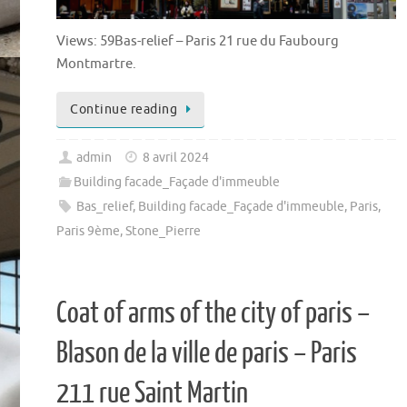
Views: 59Bas-relief – Paris 21 rue du Faubourg
Montmartre.
Continue reading
admin
8 avril 2024
Building facade_Façade d'immeuble
Bas_relief
,
Building facade_Façade d'immeuble
,
Paris
,
Paris 9ème
,
Stone_Pierre
Coat of arms of the city of paris –
Blason de la ville de paris – Paris
211 rue Saint Martin