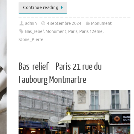
Continue reading
admin
4 septembre 2024
Monument
Bas_relief
,
Monument
,
Paris
,
Paris 12ème
,
Stone_Pierre
Bas-relief – Paris 21 rue du
Faubourg Montmartre