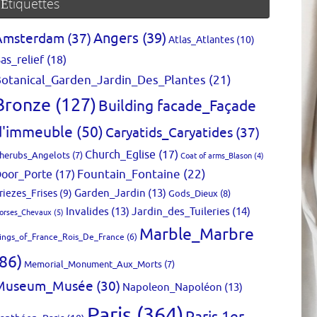
Étiquettes
Amsterdam
(37)
Angers
(39)
Atlas_Atlantes
(10)
as_relief
(18)
otanical_Garden_Jardin_Des_Plantes
(21)
Bronze
(127)
Building facade_Façade
d'immeuble
(50)
Caryatids_Caryatides
(37)
Church_Eglise
(17)
herubs_Angelots
(7)
Coat of arms_Blason
(4)
Fountain_Fontaine
(22)
oor_Porte
(17)
Garden_Jardin
(13)
riezes_Frises
(9)
Gods_Dieux
(8)
Invalides
(13)
Jardin_des_Tuileries
(14)
orses_Chevaux
(5)
Marble_Marbre
ings_of_France_Rois_De_France
(6)
(86)
Memorial_Monument_Aux_Morts
(7)
Museum_Musée
(30)
Napoleon_Napoléon
(13)
Paris
(364)