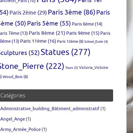
Paris 1er
anthéon_Paris
(10)
Paris 3ème
(86)
(54)
Paris
Paris 2ème
(29)
4ème
(50)
Paris 5ème
(55)
Paris 6ème
(14)
Paris 8ème
(21)
aris 7ème
(13)
Paris 9ème
(15)
Paris
0ème
(13)
Paris 11ème
(16)
Paris 12ème
(8)
School_Ecole
(4)
Statues
(277)
Sculptures
(52)
Stone_Pierre
(222)
Victoria_Victoire
Tours
(5)
8)
Wood_Bois
(8)
Catégories
Administrative_building_Bâtiment_administratif
(1)
Angel_Ange
(1)
Army_Armée_Police
(1)