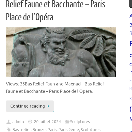
Relief Faune et Bacchante – Paris
Place de l’Opéra
B
B
C
D
F
Views: 35Bas Relief Faun and Maenad – Bas Relief
H
Faune et Bacchante – Paris Place de l Opéra.
K
Continue reading
admin
20 juillet 2024
Sculptures
Bas_relief
,
Bronze
,
Paris
,
Paris 9ème
,
Sculptures