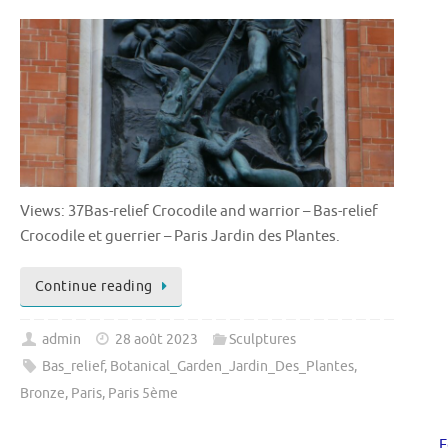
Views: 37Bas-relief Crocodile and warrior – Bas-relief
Crocodile et guerrier – Paris Jardin des Plantes.
Continue reading
admin
28 août 2023
Sculptures
Bas_relief
,
Botanical_Garden_Jardin_Des_Plantes
,
Bronze
,
Paris
,
Paris 5ème
F