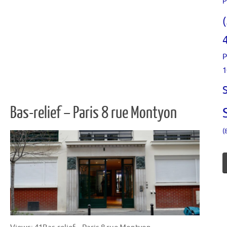
P
P
1
Bas-relief – Paris 8 rue Montyon
(