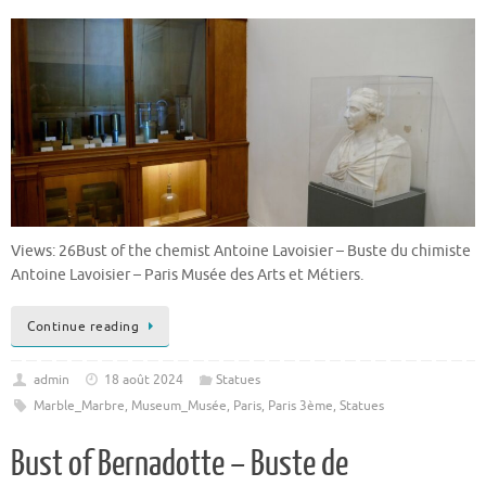
Views: 26Bust of the chemist Antoine Lavoisier – Buste du chimiste
Antoine Lavoisier – Paris Musée des Arts et Métiers.
Continue reading
admin
18 août 2024
Statues
Marble_Marbre
,
Museum_Musée
,
Paris
,
Paris 3ème
,
Statues
Bust of Bernadotte – Buste de