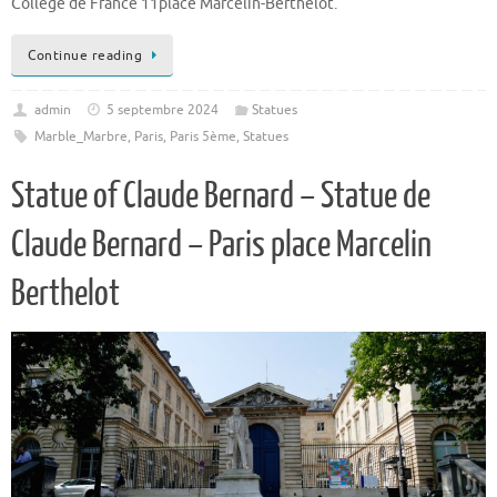
Collège de France 11place Marcelin-Berthelot.
Continue reading
admin
5 septembre 2024
Statues
Marble_Marbre
,
Paris
,
Paris 5ème
,
Statues
Statue of Claude Bernard – Statue de
Claude Bernard – Paris place Marcelin
Berthelot