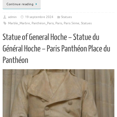
Continue reading
admin
19 septembre 2024
Statues
Marble_Marbre
,
Panthéon_Paris
,
Paris
,
Paris 5ème
,
Statues
Statue of General Hoche – Statue du
Général Hoche – Paris Panthéon Place du
Panthéon