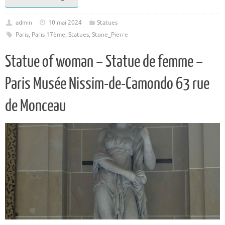
admin
10 mai 2024
Statues
Paris
,
Paris 17ème
,
Statues
,
Stone_Pierre
Statue of woman – Statue de femme –
Paris Musée Nissim-de-Camondo 63 rue
de Monceau