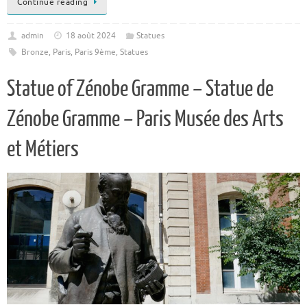
Continue reading
admin
18 août 2024
Statues
Bronze
,
Paris
,
Paris 9ème
,
Statues
Statue of Zénobe Gramme – Statue de
Zénobe Gramme – Paris Musée des Arts
et Métiers