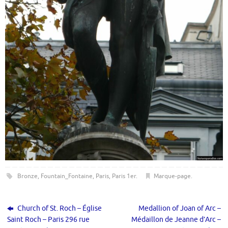
Bronze
,
Fountain_Fontaine
,
Paris
,
Paris 1er
.
Marque-page
.
Church of St. Roch – Église
Medallion of Joan of Arc –
Saint Roch – Paris 296 rue
Médaillon de Jeanne d’Arc –