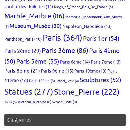
Jardin_des_Tuileries
(14)
Kings_of_France_Rois_De_France
(6)
Marble_Marbre
(86)
Memorial_Monument_Aux_Morts
Museum_Musée
(30)
Napoleon_Napoléon
(13)
(7)
Paris
(364)
Paris 1er
(54)
Panthéon_Paris
(10)
Paris 3ème
(86)
Paris 4ème
Paris 2ème
(29)
(50)
Paris 5ème
(55)
Paris 6ème
(14)
Paris 7ème
(13)
Paris 8ème
(21)
Paris 9ème
(15)
Paris 10ème
(13)
Paris
Sculptures
(52)
11ème
(16)
Paris 12ème
(8)
School_Ecole
(4)
Statues
(277)
Stone_Pierre
(222)
Victoria_Victoire
(8)
Wood_Bois
(8)
Tours
(5)
Catégories