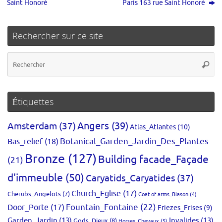
Saint Honoré
Paris 163 rue Saint Honoré
Rechercher sur ce site
Re
Reche
po
:
Étiquettes
Amsterdam
(37)
Angers
(39)
Atlas_Atlantes
(10)
Bas_relief
(18)
Botanical_Garden_Jardin_Des_Plantes
Bronze
(127)
Building facade_Façade
(21)
d'immeuble
(50)
Caryatids_Caryatides
(37)
Church_Eglise
(17)
Cherubs_Angelots
(7)
Coat of arms_Blason
(4)
Fountain_Fontaine
(22)
Door_Porte
(17)
Friezes_Frises
(9)
Garden_Jardin
(13)
Invalides
(13)
Gods_Dieux
(8)
Horses_Chevaux
(5)