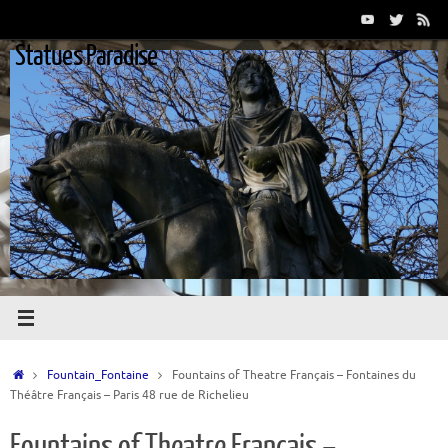
Passer
au
Statues Paradise
contenu
Accueil
Fountain_Fontaine
Fountains of Theatre Français – Fontaines du
Théâtre Français – Paris 48 rue de Richelieu
Fountains of Theatre Français –