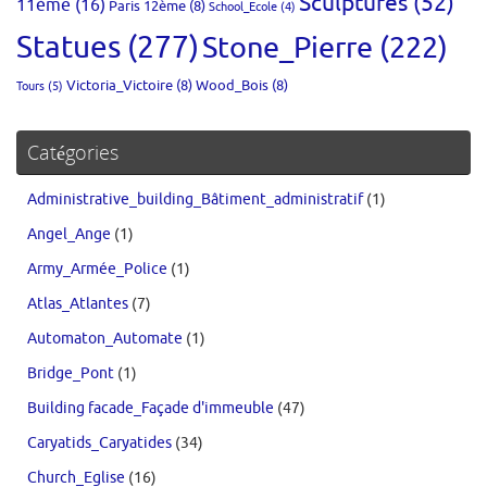
Sculptures
(52)
11ème
(16)
Paris 12ème
(8)
School_Ecole
(4)
Statues
(277)
Stone_Pierre
(222)
Victoria_Victoire
(8)
Wood_Bois
(8)
Tours
(5)
Catégories
Administrative_building_Bâtiment_administratif
(1)
Angel_Ange
(1)
Army_Armée_Police
(1)
Atlas_Atlantes
(7)
Automaton_Automate
(1)
Bridge_Pont
(1)
Building facade_Façade d'immeuble
(47)
Caryatids_Caryatides
(34)
Church_Eglise
(16)