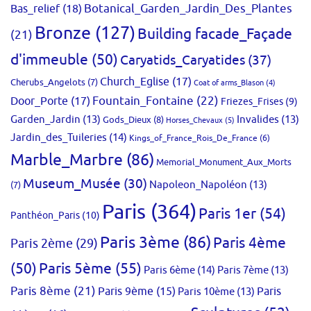
Bas_relief
(18)
Botanical_Garden_Jardin_Des_Plantes
Bronze
(127)
Building facade_Façade
(21)
d'immeuble
(50)
Caryatids_Caryatides
(37)
Church_Eglise
(17)
Cherubs_Angelots
(7)
Coat of arms_Blason
(4)
Fountain_Fontaine
(22)
Door_Porte
(17)
Friezes_Frises
(9)
Garden_Jardin
(13)
Invalides
(13)
Gods_Dieux
(8)
Horses_Chevaux
(5)
Jardin_des_Tuileries
(14)
Kings_of_France_Rois_De_France
(6)
Marble_Marbre
(86)
Memorial_Monument_Aux_Morts
Museum_Musée
(30)
Napoleon_Napoléon
(13)
(7)
Paris
(364)
Paris 1er
(54)
Panthéon_Paris
(10)
Paris 3ème
(86)
Paris 4ème
Paris 2ème
(29)
(50)
Paris 5ème
(55)
Paris 6ème
(14)
Paris 7ème
(13)
Paris 8ème
(21)
Paris 9ème
(15)
Paris 10ème
(13)
Paris