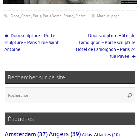
Door_Porte
,
Paris
,
Paris 3ème
,
Stone_Pierre
.
Marque-page
.
Door sculpture – Porte
Door sculpture Hôtel de
sculpture – Paris 1 rue Saint
Lamoignon – Porte sculpture
Antoine
Hôtel de Lamoignon – Paris 24
rue Pavée
Rechercher sur ce site
Re
Reche
po
:
Étiquettes
Amsterdam
(37)
Angers
(39)
Atlas_Atlantes
(10)