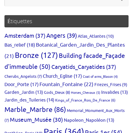
po
:
Étiquettes
Amsterdam
(37)
Angers
(39)
Atlas_Atlantes
(10)
Bas_relief
(18)
Botanical_Garden_Jardin_Des_Plantes
Bronze
(127)
Building facade_Façade
(21)
d'immeuble
(50)
Caryatids_Caryatides
(37)
Church_Eglise
(17)
Cherubs_Angelots
(7)
Coat of arms_Blason
(4)
Fountain_Fontaine
(22)
Door_Porte
(17)
Friezes_Frises
(9)
Garden_Jardin
(13)
Invalides
(13)
Gods_Dieux
(8)
Horses_Chevaux
(5)
Jardin_des_Tuileries
(14)
Kings_of_France_Rois_De_France
(6)
Marble_Marbre
(86)
Memorial_Monument_Aux_Morts
Museum_Musée
(30)
Napoleon_Napoléon
(13)
(7)
Paris
(364)
Paris 1er
(54)