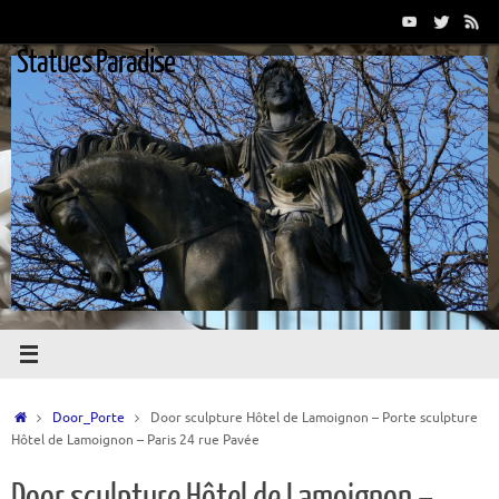
Passer
au
Statues Paradise
contenu
Accueil
Door_Porte
Door sculpture Hôtel de Lamoignon – Porte sculpture
Hôtel de Lamoignon – Paris 24 rue Pavée
Door sculpture Hôtel de Lamoignon –