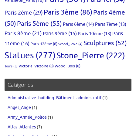
Panthéon_Paris
(10)
Paris 3ème
(86)
Paris 4ème
Paris 2ème
(29)
(50)
Paris 5ème
(55)
Paris 6ème
(14)
Paris 7ème
(13)
Paris 8ème
(21)
Paris 9ème
(15)
Paris 10ème
(13)
Paris
Sculptures
(52)
11ème
(16)
Paris 12ème
(8)
School_Ecole
(4)
Statues
(277)
Stone_Pierre
(222)
Victoria_Victoire
(8)
Wood_Bois
(8)
Tours
(5)
Catégories
Administrative_building_Bâtiment_administratif
(1)
Angel_Ange
(1)
Army_Armée_Police
(1)
Atlas_Atlantes
(7)