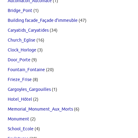
Automaton_Automate
(1)
Bridge_Pont
(1)
Building facade_Façade d'immeuble
(47)
Caryatids_Caryatides
(34)
Church_Eglise
(16)
Clock_Horloge
(3)
Door_Porte
(9)
Fountain_Fontaine
(20)
Frieze_Frise
(8)
Gargoyles_Gargouilles
(1)
Hotel_Hôtel
(2)
Memorial_Monument_Aux_Morts
(6)
Monument
(2)
School_Ecole
(4)