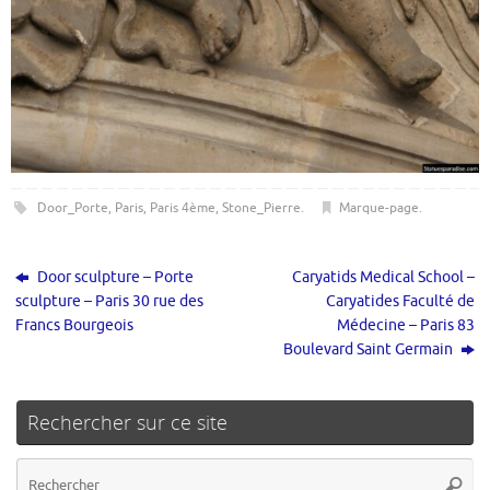
Door_Porte
,
Paris
,
Paris 4ème
,
Stone_Pierre
.
Marque-page
.
Door sculpture – Porte
Caryatids Medical School –
sculpture – Paris 30 rue des
Caryatides Faculté de
Francs Bourgeois
Médecine – Paris 83
Boulevard Saint Germain
Rechercher sur ce site
Re
Reche