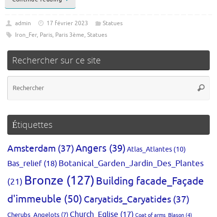
admin
17 février 2023
Statues
Iron_Fer
,
Paris
,
Paris 3ème
,
Statues
Rechercher sur ce site
Re
Reche
po
:
Étiquettes
Amsterdam
(37)
Angers
(39)
Atlas_Atlantes
(10)
Bas_relief
(18)
Botanical_Garden_Jardin_Des_Plantes
Bronze
(127)
Building facade_Façade
(21)
d'immeuble
(50)
Caryatids_Caryatides
(37)
Church_Eglise
(17)
Cherubs_Angelots
(7)
Coat of arms_Blason
(4)