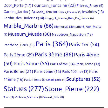
Fountain_Fontaine
(22)
Door_Porte
(17)
Friezes_Frises
(9)
Garden_Jardin
(13)
Invalides
(13)
Gods_Dieux
(8)
Horses_Chevaux
(5)
Jardin_des_Tuileries
(14)
Kings_of_France_Rois_De_France
(6)
Marble_Marbre
(86)
Memorial_Monument_Aux_Morts
Museum_Musée
(30)
Napoleon_Napoléon
(13)
(7)
Paris
(364)
Paris 1er
(54)
Panthéon_Paris
(10)
Paris 3ème
(86)
Paris 4ème
Paris 2ème
(29)
(50)
Paris 5ème
(55)
Paris 6ème
(14)
Paris 7ème
(13)
Paris 8ème
(21)
Paris 9ème
(15)
Paris 10ème
(13)
Paris
Sculptures
(52)
11ème
(16)
Paris 12ème
(8)
School_Ecole
(4)
Statues
(277)
Stone_Pierre
(222)
Victoria_Victoire
(8)
Wood_Bois
(8)
Tours
(5)