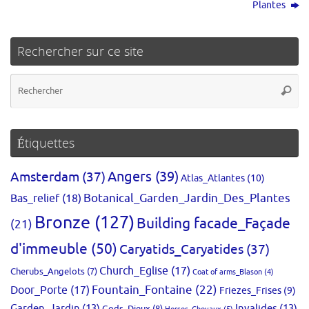
Plantes
Rechercher sur ce site
Re
Reche
po
:
Étiquettes
Amsterdam
(37)
Angers
(39)
Atlas_Atlantes
(10)
Bas_relief
(18)
Botanical_Garden_Jardin_Des_Plantes
Bronze
(127)
Building facade_Façade
(21)
d'immeuble
(50)
Caryatids_Caryatides
(37)
Church_Eglise
(17)
Cherubs_Angelots
(7)
Coat of arms_Blason
(4)
Fountain_Fontaine
(22)
Door_Porte
(17)
Friezes_Frises
(9)
Garden_Jardin
(13)
Invalides
(13)
Gods_Dieux
(8)
Horses_Chevaux
(5)