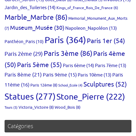
Jardin_des_Tuileries
(14)
Kings_of_France_Rois_De_France
(6)
Marble_Marbre
(86)
Memorial_Monument_Aux_Morts
Museum_Musée
(30)
Napoleon_Napoléon
(13)
(7)
Paris
(364)
Paris 1er
(54)
Panthéon_Paris
(10)
Paris 3ème
(86)
Paris 4ème
Paris 2ème
(29)
(50)
Paris 5ème
(55)
Paris 6ème
(14)
Paris 7ème
(13)
Paris 8ème
(21)
Paris 9ème
(15)
Paris 10ème
(13)
Paris
Sculptures
(52)
11ème
(16)
Paris 12ème
(8)
School_Ecole
(4)
Statues
(277)
Stone_Pierre
(222)
Victoria_Victoire
(8)
Wood_Bois
(8)
Tours
(5)
Catégories