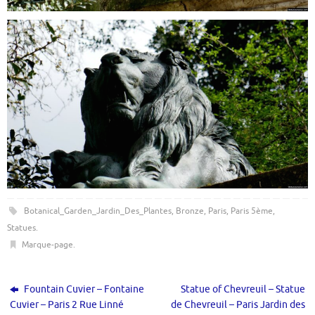
Botanical_Garden_Jardin_Des_Plantes
,
Bronze
,
Paris
,
Paris 5ème
,
Statues
.
Marque-page
.
Fountain Cuvier – Fontaine
Statue of Chevreuil – Statue
Cuvier – Paris 2 Rue Linné
de Chevreuil – Paris Jardin des