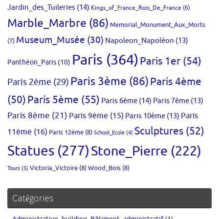
Jardin_des_Tuileries
(14)
Kings_of_France_Rois_De_France
(6)
Marble_Marbre
(86)
Memorial_Monument_Aux_Morts
Museum_Musée
(30)
Napoleon_Napoléon
(13)
(7)
Paris
(364)
Paris 1er
(54)
Panthéon_Paris
(10)
Paris 3ème
(86)
Paris 4ème
Paris 2ème
(29)
(50)
Paris 5ème
(55)
Paris 6ème
(14)
Paris 7ème
(13)
Paris 8ème
(21)
Paris 9ème
(15)
Paris 10ème
(13)
Paris
Sculptures
(52)
11ème
(16)
Paris 12ème
(8)
School_Ecole
(4)
Statues
(277)
Stone_Pierre
(222)
Victoria_Victoire
(8)
Wood_Bois
(8)
Tours
(5)
Catégories