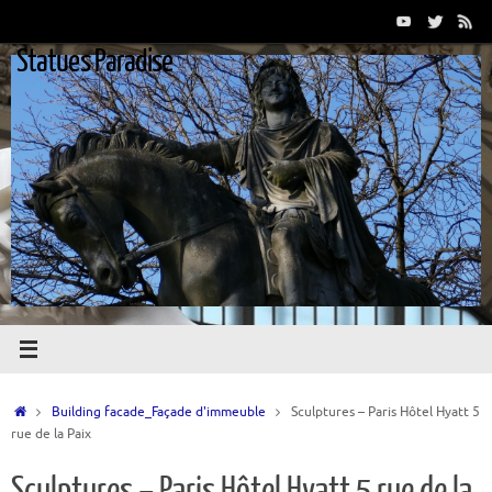
Passer
au
Statues Paradise
contenu
Accueil
Building facade_Façade d'immeuble
Sculptures – Paris Hôtel Hyatt 5
rue de la Paix
Sculptures – Paris Hôtel Hyatt 5 rue de la