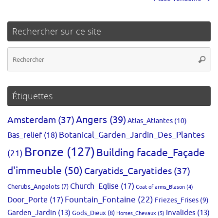
Rechercher sur ce site
Re
Reche
po
:
Étiquettes
Amsterdam
(37)
Angers
(39)
Atlas_Atlantes
(10)
Bas_relief
(18)
Botanical_Garden_Jardin_Des_Plantes
Bronze
(127)
Building facade_Façade
(21)
d'immeuble
(50)
Caryatids_Caryatides
(37)
Church_Eglise
(17)
Cherubs_Angelots
(7)
Coat of arms_Blason
(4)
Fountain_Fontaine
(22)
Door_Porte
(17)
Friezes_Frises
(9)
Garden_Jardin
(13)
Invalides
(13)
Gods_Dieux
(8)
Horses_Chevaux
(5)