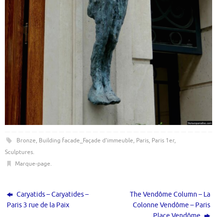
Bronze
,
Building facade_Façade d'immeuble
,
Paris
,
Paris 1er
,
Sculptures
.
Marque-page
.
Caryatids – Caryatides –
The Vendôme Column – La
Paris 3 rue de la Paix
Colonne Vendôme – Paris
Place Vendôme