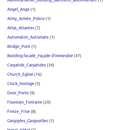
Administrative_building_Bâtiment_administratif
(1)
Angel_Ange
(1)
Army_Armée_Police
(1)
Atlas_Atlantes
(7)
Automaton_Automate
(1)
Bridge_Pont
(1)
Building facade_Façade d'immeuble
(47)
Caryatids_Caryatides
(34)
Church_Eglise
(16)
Clock_Horloge
(3)
Door_Porte
(9)
Fountain_Fontaine
(20)
Frieze_Frise
(8)
Gargoyles_Gargouilles
(1)