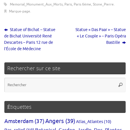
Memorial_Monument_Aux_Morts
,
Paris
,
Paris 6ème
,
Stone_Pierre
.
Marque-page
.
Statue of Bichat – Statue
Statue « Das Paar » – Statue
de Bichat Université René
« Le Couple » – Paris Opéra
Descartes – Paris 12 rue de
Bastille
l’École de Médecine
Rechercher sur ce site
Re
Reche
po
:
Étiquettes
Amsterdam
(37)
Angers
(39)
Atlas_Atlantes
(10)