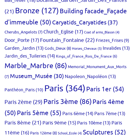
Bas_relief
(18)
Botanical_Garden_Jardin_Des_Plantes
Bronze
(127)
Building facade_Façade
(21)
d'immeuble
(50)
Caryatids_Caryatides
(37)
Church_Eglise
(17)
Cherubs_Angelots
(7)
Coat of arms_Blason
(4)
Fountain_Fontaine
(22)
Door_Porte
(17)
Friezes_Frises
(9)
Garden_Jardin
(13)
Invalides
(13)
Gods_Dieux
(8)
Horses_Chevaux
(5)
Jardin_des_Tuileries
(14)
Kings_of_France_Rois_De_France
(6)
Marble_Marbre
(86)
Memorial_Monument_Aux_Morts
Museum_Musée
(30)
Napoleon_Napoléon
(13)
(7)
Paris
(364)
Paris 1er
(54)
Panthéon_Paris
(10)
Paris 3ème
(86)
Paris 4ème
Paris 2ème
(29)
(50)
Paris 5ème
(55)
Paris 6ème
(14)
Paris 7ème
(13)
Paris 8ème
(21)
Paris 9ème
(15)
Paris 10ème
(13)
Paris
Sculptures
(52)
11ème
(16)
Paris 12ème
(8)
School_Ecole
(4)