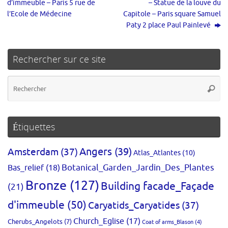
d’immeuble – Paris 5 rue de
– Statue de la louve du
l’Ecole de Médecine
Capitole – Paris square Samuel
Paty 2 place Paul Painlevé
Rechercher sur ce site
Re
Reche
po
:
Étiquettes
Amsterdam
(37)
Angers
(39)
Atlas_Atlantes
(10)
Bas_relief
(18)
Botanical_Garden_Jardin_Des_Plantes
Bronze
(127)
Building facade_Façade
(21)
d'immeuble
(50)
Caryatids_Caryatides
(37)
Church_Eglise
(17)
Cherubs_Angelots
(7)
Coat of arms_Blason
(4)