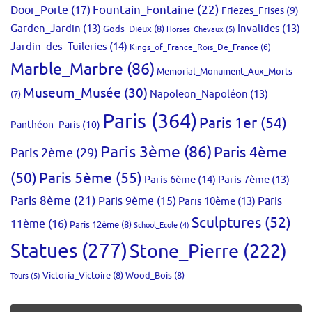
Fountain_Fontaine
(22)
Door_Porte
(17)
Friezes_Frises
(9)
Garden_Jardin
(13)
Invalides
(13)
Gods_Dieux
(8)
Horses_Chevaux
(5)
Jardin_des_Tuileries
(14)
Kings_of_France_Rois_De_France
(6)
Marble_Marbre
(86)
Memorial_Monument_Aux_Morts
Museum_Musée
(30)
Napoleon_Napoléon
(13)
(7)
Paris
(364)
Paris 1er
(54)
Panthéon_Paris
(10)
Paris 3ème
(86)
Paris 4ème
Paris 2ème
(29)
(50)
Paris 5ème
(55)
Paris 6ème
(14)
Paris 7ème
(13)
Paris 8ème
(21)
Paris 9ème
(15)
Paris 10ème
(13)
Paris
Sculptures
(52)
11ème
(16)
Paris 12ème
(8)
School_Ecole
(4)
Statues
(277)
Stone_Pierre
(222)
Victoria_Victoire
(8)
Wood_Bois
(8)
Tours
(5)