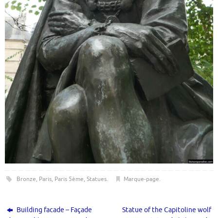
Bronze
,
Paris
,
Paris 5ème
,
Statues
.
Marque-page
.
Building facade – Façade
Statue of the Capitoline wolf