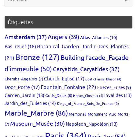
po
:
Étiquettes
Amsterdam
(37)
Angers
(39)
Atlas_Atlantes
(10)
Bas_relief
(18)
Botanical_Garden_Jardin_Des_Plantes
Bronze
(127)
Building facade_Façade
(21)
d'immeuble
(50)
Caryatids_Caryatides
(37)
Church_Eglise
(17)
Cherubs_Angelots
(7)
Coat of arms_Blason
(4)
Fountain_Fontaine
(22)
Door_Porte
(17)
Friezes_Frises
(9)
Garden_Jardin
(13)
Invalides
(13)
Gods_Dieux
(8)
Horses_Chevaux
(5)
Jardin_des_Tuileries
(14)
Kings_of_France_Rois_De_France
(6)
Marble_Marbre
(86)
Memorial_Monument_Aux_Morts
Museum_Musée
(30)
Napoleon_Napoléon
(13)
(7)
Paris
(364)