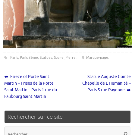
Paris
,
Paris 3ème
,
Statues
,
Stone_Pierre
.
Marque-page
.
Frieze of Porte Saint
Statue Auguste Comte
Martin – Frises de la Porte
Chapelle de L Humanité –
Saint Martin – Paris 1 rue du
Paris 5 rue Payenne
Faubourg Saint Martin
Rechercher sur ce site
Re
Reche