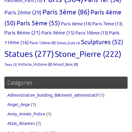
Paris 1er
(54)
Panthéon_Paris
(10)
Paris 3ème
(86)
Paris 4ème
Paris 2ème
(29)
(50)
Paris 5ème
(55)
Paris 6ème
(14)
Paris 7ème
(13)
Paris 8ème
(21)
Paris 9ème
(15)
Paris 10ème
(13)
Paris
Sculptures
(52)
11ème
(16)
Paris 12ème
(8)
School_Ecole
(4)
Statues
(277)
Stone_Pierre
(222)
Victoria_Victoire
(8)
Wood_Bois
(8)
Tours
(5)
Catégories
Administrative_building_Bâtiment_administratif
(1)
Angel_Ange
(1)
Army_Armée_Police
(1)
Atlas_Atlantes
(7)