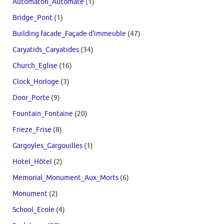
Automaton_Automate
(1)
Bridge_Pont
(1)
Building facade_Façade d'immeuble
(47)
Caryatids_Caryatides
(34)
Church_Eglise
(16)
Clock_Horloge
(3)
Door_Porte
(9)
Fountain_Fontaine
(20)
Frieze_Frise
(8)
Gargoyles_Gargouilles
(1)
Hotel_Hôtel
(2)
Memorial_Monument_Aux_Morts
(6)
Monument
(2)
School_Ecole
(4)