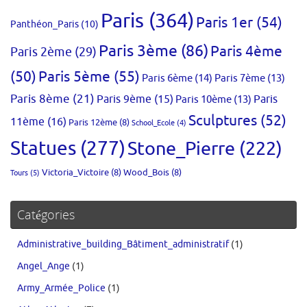
Paris
(364)
Paris 1er
(54)
Panthéon_Paris
(10)
Paris 3ème
(86)
Paris 4ème
Paris 2ème
(29)
(50)
Paris 5ème
(55)
Paris 6ème
(14)
Paris 7ème
(13)
Paris 8ème
(21)
Paris 9ème
(15)
Paris 10ème
(13)
Paris
Sculptures
(52)
11ème
(16)
Paris 12ème
(8)
School_Ecole
(4)
Statues
(277)
Stone_Pierre
(222)
Victoria_Victoire
(8)
Wood_Bois
(8)
Tours
(5)
Catégories
Administrative_building_Bâtiment_administratif
(1)
Angel_Ange
(1)
Army_Armée_Police
(1)