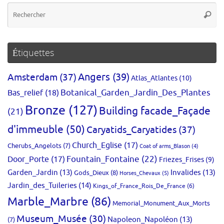
Re
Reche
po
:
Étiquettes
Amsterdam
(37)
Angers
(39)
Atlas_Atlantes
(10)
Bas_relief
(18)
Botanical_Garden_Jardin_Des_Plantes
Bronze
(127)
Building facade_Façade
(21)
d'immeuble
(50)
Caryatids_Caryatides
(37)
Church_Eglise
(17)
Cherubs_Angelots
(7)
Coat of arms_Blason
(4)
Fountain_Fontaine
(22)
Door_Porte
(17)
Friezes_Frises
(9)
Garden_Jardin
(13)
Invalides
(13)
Gods_Dieux
(8)
Horses_Chevaux
(5)
Jardin_des_Tuileries
(14)
Kings_of_France_Rois_De_France
(6)
Marble_Marbre
(86)
Memorial_Monument_Aux_Morts
Museum_Musée
(30)
Napoleon_Napoléon
(13)
(7)