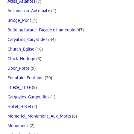
Atlas_Atlantes
(7)
Automaton_Automate
(1)
Bridge_Pont
(1)
Building facade_Façade d'immeuble
(47)
Caryatids_Caryatides
(34)
Church_Eglise
(16)
Clock_Horloge
(3)
Door_Porte
(9)
Fountain_Fontaine
(20)
Frieze_Frise
(8)
Gargoyles_Gargouilles
(1)
Hotel_Hôtel
(2)
Memorial_Monument_Aux_Morts
(6)
Monument
(2)