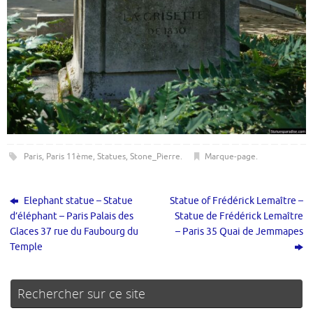
Paris
,
Paris 11ème
,
Statues
,
Stone_Pierre
.
Marque-page
.
Elephant statue – Statue
Statue of Frédérick Lemaître –
d’éléphant – Paris Palais des
Statue de Frédérick Lemaître
Glaces 37 rue du Faubourg du
– Paris 35 Quai de Jemmapes
Temple
Rechercher sur ce site