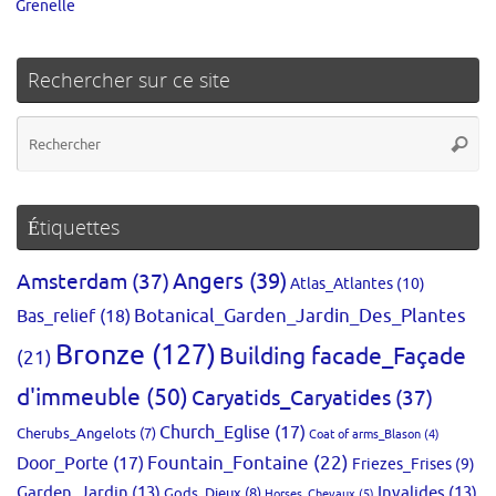
Grenelle
Rechercher sur ce site
Re
Reche
po
:
Étiquettes
Amsterdam
(37)
Angers
(39)
Atlas_Atlantes
(10)
Bas_relief
(18)
Botanical_Garden_Jardin_Des_Plantes
Bronze
(127)
Building facade_Façade
(21)
d'immeuble
(50)
Caryatids_Caryatides
(37)
Church_Eglise
(17)
Cherubs_Angelots
(7)
Coat of arms_Blason
(4)
Fountain_Fontaine
(22)
Door_Porte
(17)
Friezes_Frises
(9)
Garden_Jardin
(13)
Invalides
(13)
Gods_Dieux
(8)
Horses_Chevaux
(5)