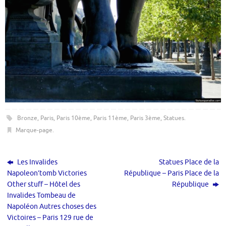
Bronze
,
Paris
,
Paris 10ème
,
Paris 11ème
,
Paris 3ème
,
Statues
.
Marque-page
.
Les Invalides
Statues Place de la
Napoleon’tomb Victories
République – Paris Place de la
Other stuff – Hôtel des
République
Invalides Tombeau de
Napoléon Autres choses des
Victoires – Paris 129 rue de