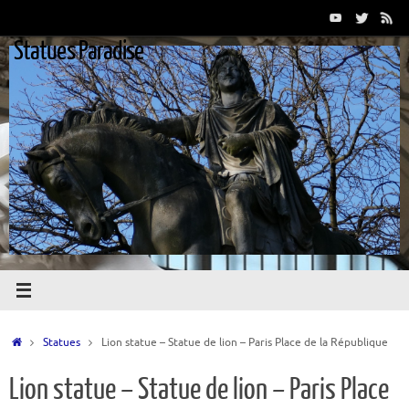
Passer
au
Statues Paradise
contenu
Accueil
Statues
Lion statue – Statue de lion – Paris Place de la République
Lion statue – Statue de lion – Paris Place