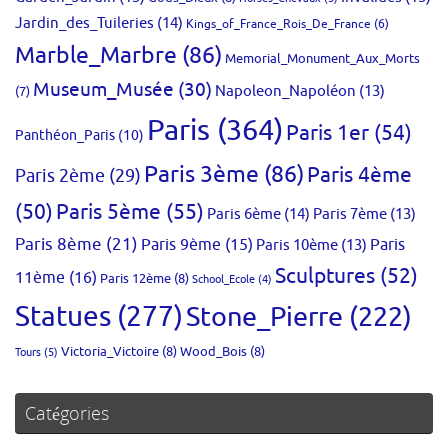
Jardin_des_Tuileries
(14)
Kings_of_France_Rois_De_France
(6)
Marble_Marbre
(86)
Memorial_Monument_Aux_Morts
Museum_Musée
(30)
Napoleon_Napoléon
(13)
(7)
Paris
(364)
Paris 1er
(54)
Panthéon_Paris
(10)
Paris 3ème
(86)
Paris 4ème
Paris 2ème
(29)
(50)
Paris 5ème
(55)
Paris 6ème
(14)
Paris 7ème
(13)
Paris 8ème
(21)
Paris 9ème
(15)
Paris 10ème
(13)
Paris
Sculptures
(52)
11ème
(16)
Paris 12ème
(8)
School_Ecole
(4)
Statues
(277)
Stone_Pierre
(222)
Victoria_Victoire
(8)
Wood_Bois
(8)
Tours
(5)
Catégories