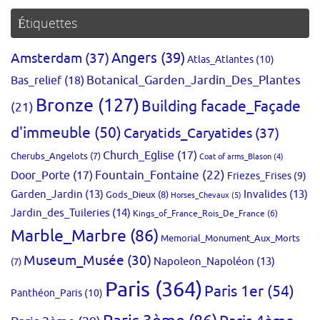
Étiquettes
Amsterdam
(37)
Angers
(39)
Atlas_Atlantes
(10)
Bas_relief
(18)
Botanical_Garden_Jardin_Des_Plantes
Bronze
(127)
Building facade_Façade
(21)
d'immeuble
(50)
Caryatids_Caryatides
(37)
Church_Eglise
(17)
Cherubs_Angelots
(7)
Coat of arms_Blason
(4)
Fountain_Fontaine
(22)
Door_Porte
(17)
Friezes_Frises
(9)
Garden_Jardin
(13)
Invalides
(13)
Gods_Dieux
(8)
Horses_Chevaux
(5)
Jardin_des_Tuileries
(14)
Kings_of_France_Rois_De_France
(6)
Marble_Marbre
(86)
Memorial_Monument_Aux_Morts
Museum_Musée
(30)
Napoleon_Napoléon
(13)
(7)
Paris
(364)
Paris 1er
(54)
Panthéon_Paris
(10)