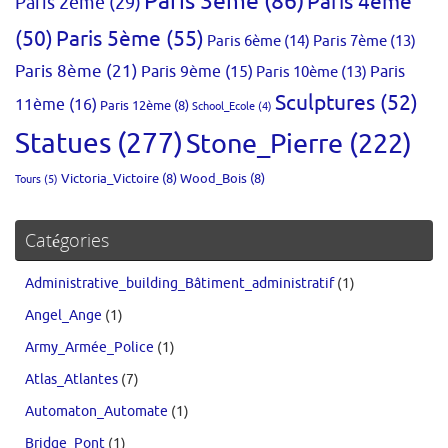
Paris 3ème
(86)
Paris 4ème
Paris 2ème
(29)
(50)
Paris 5ème
(55)
Paris 6ème
(14)
Paris 7ème
(13)
Paris 8ème
(21)
Paris 9ème
(15)
Paris 10ème
(13)
Paris
Sculptures
(52)
11ème
(16)
Paris 12ème
(8)
School_Ecole
(4)
Statues
(277)
Stone_Pierre
(222)
Victoria_Victoire
(8)
Wood_Bois
(8)
Tours
(5)
Catégories
Administrative_building_Bâtiment_administratif
(1)
Angel_Ange
(1)
Army_Armée_Police
(1)
Atlas_Atlantes
(7)
Automaton_Automate
(1)
Bridge_Pont
(1)