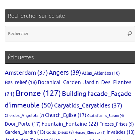
Rechercher sur ce site
Re
Reche
po
:
Étiquettes
Amsterdam
(37)
Angers
(39)
Atlas_Atlantes
(10)
Bas_relief
(18)
Botanical_Garden_Jardin_Des_Plantes
Bronze
(127)
Building facade_Façade
(21)
d'immeuble
(50)
Caryatids_Caryatides
(37)
Church_Eglise
(17)
Cherubs_Angelots
(7)
Coat of arms_Blason
(4)
Fountain_Fontaine
(22)
Door_Porte
(17)
Friezes_Frises
(9)
Garden_Jardin
(13)
Invalides
(13)
Gods_Dieux
(8)
Horses_Chevaux
(5)