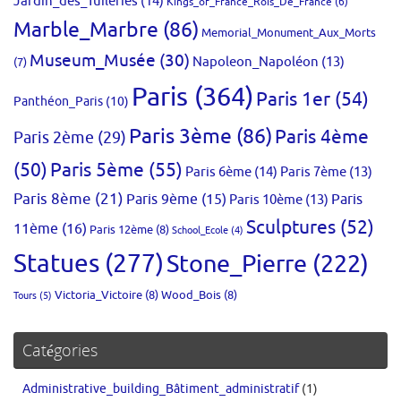
Jardin_des_Tuileries
(14)
Kings_of_France_Rois_De_France
(6)
Marble_Marbre
(86)
Memorial_Monument_Aux_Morts
Museum_Musée
(30)
Napoleon_Napoléon
(13)
(7)
Paris
(364)
Paris 1er
(54)
Panthéon_Paris
(10)
Paris 3ème
(86)
Paris 4ème
Paris 2ème
(29)
(50)
Paris 5ème
(55)
Paris 6ème
(14)
Paris 7ème
(13)
Paris 8ème
(21)
Paris 9ème
(15)
Paris 10ème
(13)
Paris
Sculptures
(52)
11ème
(16)
Paris 12ème
(8)
School_Ecole
(4)
Statues
(277)
Stone_Pierre
(222)
Victoria_Victoire
(8)
Wood_Bois
(8)
Tours
(5)
Catégories
Administrative_building_Bâtiment_administratif
(1)