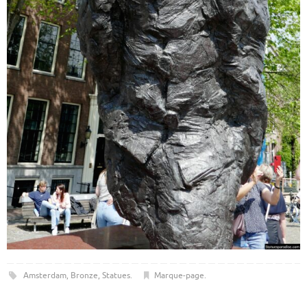
Amsterdam
,
Bronze
,
Statues
.
Marque-page
.