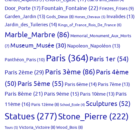
Cherubs_Angelots
(7)
Coat of arms_Blason
(4)
Fountain_Fontaine
(22)
Door_Porte
(17)
Friezes_Frises
(9)
Garden_Jardin
(13)
Invalides
(13)
Gods_Dieux
(8)
Horses_Chevaux
(5)
Jardin_des_Tuileries
(14)
Kings_of_France_Rois_De_France
(6)
Marble_Marbre
(86)
Memorial_Monument_Aux_Morts
Museum_Musée
(30)
Napoleon_Napoléon
(13)
(7)
Paris
(364)
Paris 1er
(54)
Panthéon_Paris
(10)
Paris 3ème
(86)
Paris 4ème
Paris 2ème
(29)
(50)
Paris 5ème
(55)
Paris 6ème
(14)
Paris 7ème
(13)
Paris 8ème
(21)
Paris 9ème
(15)
Paris 10ème
(13)
Paris
Sculptures
(52)
11ème
(16)
Paris 12ème
(8)
School_Ecole
(4)
Statues
(277)
Stone_Pierre
(222)
Victoria_Victoire
(8)
Wood_Bois
(8)
Tours
(5)