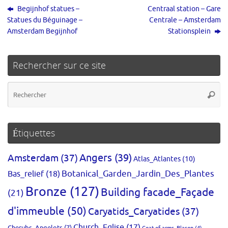
Begijnhof statues –
Centraal station – Gare
Statues du Béguinage –
Centrale – Amsterdam
Amsterdam Begijnhof
Stationsplein
Rechercher sur ce site
Re
Reche
po
:
Étiquettes
Amsterdam
(37)
Angers
(39)
Atlas_Atlantes
(10)
Bas_relief
(18)
Botanical_Garden_Jardin_Des_Plantes
Bronze
(127)
Building facade_Façade
(21)
d'immeuble
(50)
Caryatids_Caryatides
(37)
Church_Eglise
(17)