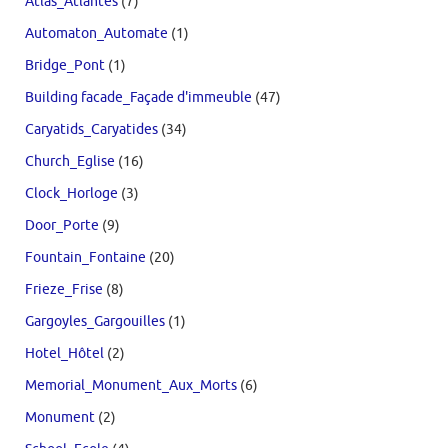
Atlas_Atlantes
(7)
Automaton_Automate
(1)
Bridge_Pont
(1)
Building facade_Façade d'immeuble
(47)
Caryatids_Caryatides
(34)
Church_Eglise
(16)
Clock_Horloge
(3)
Door_Porte
(9)
Fountain_Fontaine
(20)
Frieze_Frise
(8)
Gargoyles_Gargouilles
(1)
Hotel_Hôtel
(2)
Memorial_Monument_Aux_Morts
(6)
Monument
(2)