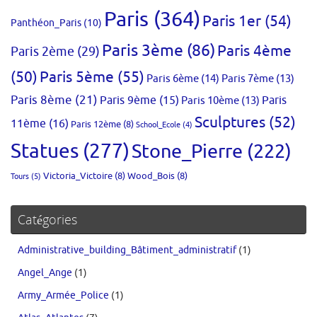
Paris
(364)
Paris 1er
(54)
Panthéon_Paris
(10)
Paris 3ème
(86)
Paris 4ème
Paris 2ème
(29)
(50)
Paris 5ème
(55)
Paris 6ème
(14)
Paris 7ème
(13)
Paris 8ème
(21)
Paris 9ème
(15)
Paris 10ème
(13)
Paris
Sculptures
(52)
11ème
(16)
Paris 12ème
(8)
School_Ecole
(4)
Statues
(277)
Stone_Pierre
(222)
Victoria_Victoire
(8)
Wood_Bois
(8)
Tours
(5)
Catégories
Administrative_building_Bâtiment_administratif
(1)
Angel_Ange
(1)
Army_Armée_Police
(1)