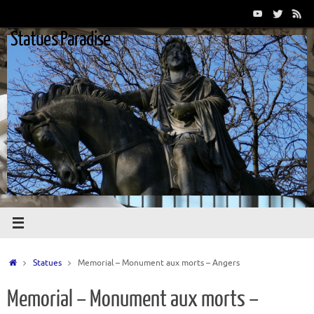
Passer
au
Statues Paradise
contenu
Accueil
Statues
Memorial – Monument aux morts – Angers
Memorial – Monument aux morts –