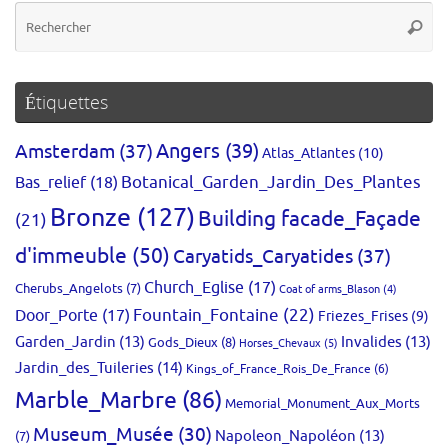
Re
Reche
po
:
Étiquettes
Amsterdam
(37)
Angers
(39)
Atlas_Atlantes
(10)
Bas_relief
(18)
Botanical_Garden_Jardin_Des_Plantes
Bronze
(127)
Building facade_Façade
(21)
d'immeuble
(50)
Caryatids_Caryatides
(37)
Church_Eglise
(17)
Cherubs_Angelots
(7)
Coat of arms_Blason
(4)
Fountain_Fontaine
(22)
Door_Porte
(17)
Friezes_Frises
(9)
Garden_Jardin
(13)
Invalides
(13)
Gods_Dieux
(8)
Horses_Chevaux
(5)
Jardin_des_Tuileries
(14)
Kings_of_France_Rois_De_France
(6)
Marble_Marbre
(86)
Memorial_Monument_Aux_Morts
Museum_Musée
(30)
Napoleon_Napoléon
(13)
(7)