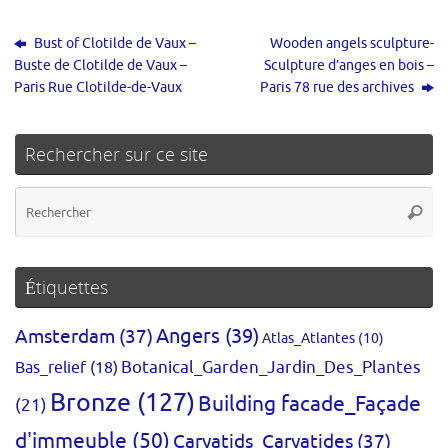
Bust of Clotilde de Vaux –
Wooden angels sculpture-
Buste de Clotilde de Vaux –
Sculpture d’anges en bois –
Paris Rue Clotilde-de-Vaux
Paris 78 rue des archives
Rechercher sur ce site
Re
Reche
po
:
Étiquettes
Amsterdam
(37)
Angers
(39)
Atlas_Atlantes
(10)
Bas_relief
(18)
Botanical_Garden_Jardin_Des_Plantes
Bronze
(127)
Building facade_Façade
(21)
d'immeuble
(50)
Caryatids_Caryatides
(37)