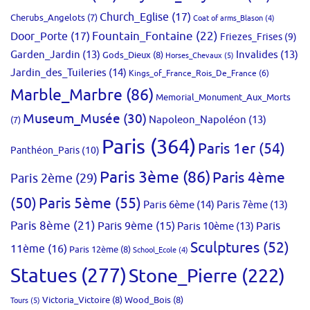
Church_Eglise
(17)
Cherubs_Angelots
(7)
Coat of arms_Blason
(4)
Fountain_Fontaine
(22)
Door_Porte
(17)
Friezes_Frises
(9)
Garden_Jardin
(13)
Invalides
(13)
Gods_Dieux
(8)
Horses_Chevaux
(5)
Jardin_des_Tuileries
(14)
Kings_of_France_Rois_De_France
(6)
Marble_Marbre
(86)
Memorial_Monument_Aux_Morts
Museum_Musée
(30)
Napoleon_Napoléon
(13)
(7)
Paris
(364)
Paris 1er
(54)
Panthéon_Paris
(10)
Paris 3ème
(86)
Paris 4ème
Paris 2ème
(29)
(50)
Paris 5ème
(55)
Paris 6ème
(14)
Paris 7ème
(13)
Paris 8ème
(21)
Paris 9ème
(15)
Paris 10ème
(13)
Paris
Sculptures
(52)
11ème
(16)
Paris 12ème
(8)
School_Ecole
(4)
Statues
(277)
Stone_Pierre
(222)
Victoria_Victoire
(8)
Wood_Bois
(8)
Tours
(5)