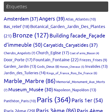
Étiquettes
Amsterdam
(37)
Angers
(39)
Atlas_Atlantes
(10)
Bas_relief
(18)
Botanical_Garden_Jardin_Des_Plantes
Bronze
(127)
Building facade_Façade
(21)
d'immeuble
(50)
Caryatids_Caryatides
(37)
Church_Eglise
(17)
Cherubs_Angelots
(7)
Coat of arms_Blason
(4)
Fountain_Fontaine
(22)
Door_Porte
(17)
Friezes_Frises
(9)
Garden_Jardin
(13)
Invalides
(13)
Gods_Dieux
(8)
Horses_Chevaux
(5)
Jardin_des_Tuileries
(14)
Kings_of_France_Rois_De_France
(6)
Marble_Marbre
(86)
Memorial_Monument_Aux_Morts
Museum_Musée
(30)
Napoleon_Napoléon
(13)
(7)
Paris
(364)
Paris 1er
(54)
Panthéon_Paris
(10)
Paris 3ème
(86)
Paris 4ème
Paris 2ème
(29)