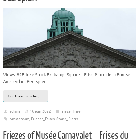
Views: 89Frieze Stock Exchange Square – Frise Place de la Bourse –
Amsterdam Beursplein.
Continue reading
admin
16 juin 2022
Frieze_Frise
Amsterdam
,
Friezes_Frises
,
Stone_Pierre
Friezes of Musée Carnavalet – Frises du