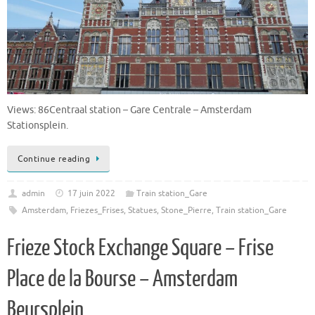
Views: 86Centraal station – Gare Centrale – Amsterdam
Stationsplein.
Continue reading
admin
17 juin 2022
Train station_Gare
Amsterdam
,
Friezes_Frises
,
Statues
,
Stone_Pierre
,
Train station_Gare
Frieze Stock Exchange Square – Frise
Place de la Bourse – Amsterdam
Beursplein