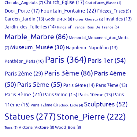
Church_Eglise
(17)
Cherubs_Angelots
(7)
Coat of arms_Blason
(4)
Fountain_Fontaine
(22)
Door_Porte
(17)
Friezes_Frises
(9)
Garden_Jardin
(13)
Invalides
(13)
Gods_Dieux
(8)
Horses_Chevaux
(5)
Jardin_des_Tuileries
(14)
Kings_of_France_Rois_De_France
(6)
Marble_Marbre
(86)
Memorial_Monument_Aux_Morts
Museum_Musée
(30)
Napoleon_Napoléon
(13)
(7)
Paris
(364)
Paris 1er
(54)
Panthéon_Paris
(10)
Paris 3ème
(86)
Paris 4ème
Paris 2ème
(29)
(50)
Paris 5ème
(55)
Paris 6ème
(14)
Paris 7ème
(13)
Paris 8ème
(21)
Paris 9ème
(15)
Paris 10ème
(13)
Paris
Sculptures
(52)
11ème
(16)
Paris 12ème
(8)
School_Ecole
(4)
Statues
(277)
Stone_Pierre
(222)
Victoria_Victoire
(8)
Wood_Bois
(8)
Tours
(5)