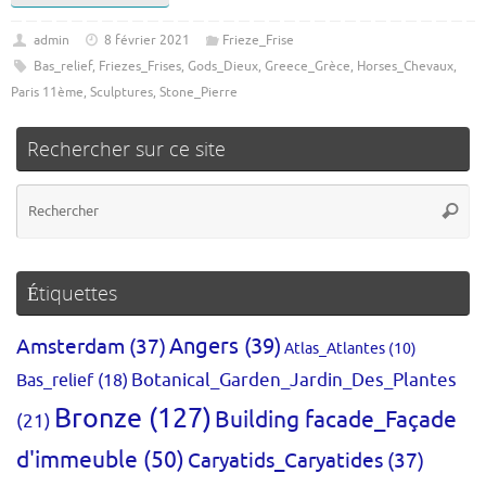
admin
8 février 2021
Frieze_Frise
Bas_relief
,
Friezes_Frises
,
Gods_Dieux
,
Greece_Grèce
,
Horses_Chevaux
,
Paris 11ème
,
Sculptures
,
Stone_Pierre
Rechercher sur ce site
Re
Reche
po
:
Étiquettes
Amsterdam
(37)
Angers
(39)
Atlas_Atlantes
(10)
Bas_relief
(18)
Botanical_Garden_Jardin_Des_Plantes
Bronze
(127)
Building facade_Façade
(21)
d'immeuble
(50)
Caryatids_Caryatides
(37)