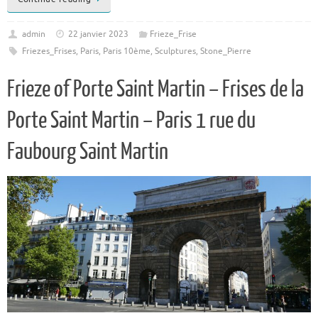
admin
22 janvier 2023
Frieze_Frise
Friezes_Frises
,
Paris
,
Paris 10ème
,
Sculptures
,
Stone_Pierre
Frieze of Porte Saint Martin – Frises de la
Porte Saint Martin – Paris 1 rue du
Faubourg Saint Martin