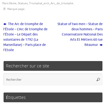
Paris 8ème
,
Statues
,
Triumphal_arch_Arc_de_triomphe
.
Marque-page
.
The Arc de triomphe de
Statue of two men – Statue de
l’Étoile – L’Arc de triomphe de
deux hommes – Paris
l’Étoile – Le Départ des
Conservatoire National Des
volontaires de 1792 (La
Arts Et Métiers 60 rue
Marseillaise) – Paris place de
Réaumur
l’Etoile
Rechercher sur ce site
Re
Reche
po
:
Étiquettes