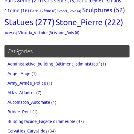
Paris 8ème
(21)
Paris 9ème
(15)
Paris 10ème
(13)
Paris
Sculptures
(52)
11ème
(16)
Paris 12ème
(8)
School_Ecole
(4)
Statues
(277)
Stone_Pierre
(222)
Victoria_Victoire
(8)
Wood_Bois
(8)
Tours
(5)
Catégories
Administrative_building_Bâtiment_administratif
(1)
Angel_Ange
(1)
Army_Armée_Police
(1)
Atlas_Atlantes
(7)
Automaton_Automate
(1)
Bridge_Pont
(1)
Building facade_Façade d'immeuble
(47)
Caryatids_Caryatides
(34)