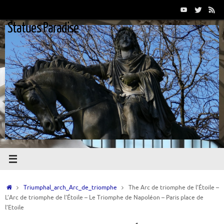
Passer
au
Statues Paradise
contenu
Accueil
Triumphal_arch_Arc_de_triomphe
The Arc de triomphe de l’Étoile –
L’Arc de triomphe de l’Étoile – Le Triomphe de Napoléon – Paris place de
l’Etoile