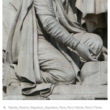
Marble_Marbre
,
Napoleon_Napoléon
,
Paris
,
Paris 16ème
,
Paris 17ème
,