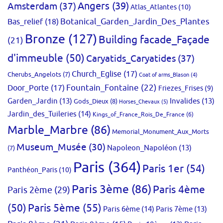
Amsterdam
(37)
Angers
(39)
Atlas_Atlantes
(10)
Bas_relief
(18)
Botanical_Garden_Jardin_Des_Plantes
Bronze
(127)
Building facade_Façade
(21)
d'immeuble
(50)
Caryatids_Caryatides
(37)
Church_Eglise
(17)
Cherubs_Angelots
(7)
Coat of arms_Blason
(4)
Fountain_Fontaine
(22)
Door_Porte
(17)
Friezes_Frises
(9)
Garden_Jardin
(13)
Invalides
(13)
Gods_Dieux
(8)
Horses_Chevaux
(5)
Jardin_des_Tuileries
(14)
Kings_of_France_Rois_De_France
(6)
Marble_Marbre
(86)
Memorial_Monument_Aux_Morts
Museum_Musée
(30)
Napoleon_Napoléon
(13)
(7)
Paris
(364)
Paris 1er
(54)
Panthéon_Paris
(10)
Paris 3ème
(86)
Paris 4ème
Paris 2ème
(29)
(50)
Paris 5ème
(55)
Paris 6ème
(14)
Paris 7ème
(13)