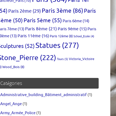
Paris 1er
anthéon_Paris
(10)
Paris 3ème
(86)
(54)
Paris
Paris 2ème
(29)
4ème
(50)
Paris 5ème
(55)
Paris 6ème
(14)
Paris 8ème
(21)
aris 7ème
(13)
Paris 9ème
(15)
Paris
0ème
(13)
Paris 11ème
(16)
Paris 12ème
(8)
School_Ecole
(4)
Statues
(277)
Sculptures
(52)
Stone_Pierre
(222)
Victoria_Victoire
Tours
(5)
8)
Wood_Bois
(8)
Catégories
Administrative_building_Bâtiment_administratif
(1)
Angel_Ange
(1)
Army_Armée_Police
(1)