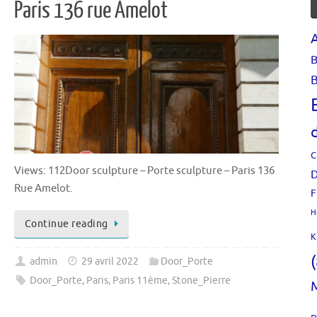
Paris 136 rue Amelot
B
B
C
Views: 112Door sculpture – Porte sculpture – Paris 136
D
Rue Amelot.
F
H
Continue reading
K
admin
29 avril 2022
Door_Porte
Door_Porte
,
Paris
,
Paris 11ème
,
Stone_Pierre