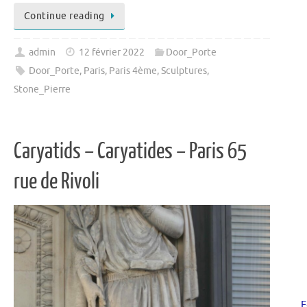
Continue reading
admin
12 février 2022
Door_Porte
Door_Porte
,
Paris
,
Paris 4ème
,
Sculptures
,
Stone_Pierre
Caryatids – Caryatides – Paris 65
rue de Rivoli
F