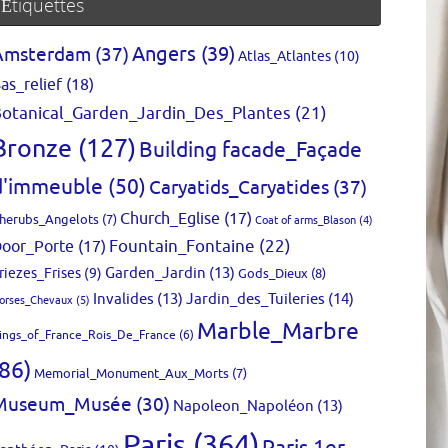
Étiquettes
Amsterdam
(37)
Angers
(39)
Atlas_Atlantes
(10)
as_relief
(18)
otanical_Garden_Jardin_Des_Plantes
(21)
Bronze
(127)
Building facade_Façade
d'immeuble
(50)
Caryatids_Caryatides
(37)
Church_Eglise
(17)
herubs_Angelots
(7)
Coat of arms_Blason
(4)
Fountain_Fontaine
(22)
oor_Porte
(17)
Garden_Jardin
(13)
riezes_Frises
(9)
Gods_Dieux
(8)
Invalides
(13)
Jardin_des_Tuileries
(14)
orses_Chevaux
(5)
Marble_Marbre
ings_of_France_Rois_De_France
(6)
(86)
Memorial_Monument_Aux_Morts
(7)
Museum_Musée
(30)
Napoleon_Napoléon
(13)
Paris
(364)