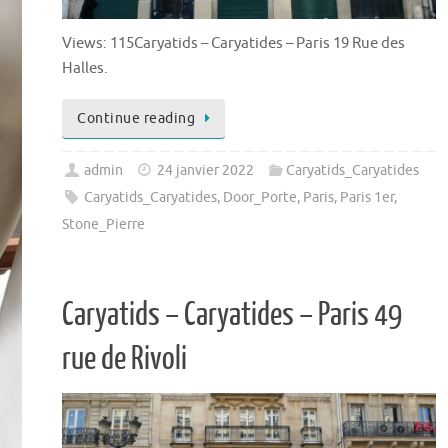
Views: 115Caryatids – Caryatides – Paris 19 Rue des
Halles.
Continue reading
admin
24 janvier 2022
Caryatids_Caryatides
Caryatids_Caryatides
,
Door_Porte
,
Paris
,
Paris 1er
,
Stone_Pierre
Caryatids – Caryatides – Paris 49
rue de Rivoli