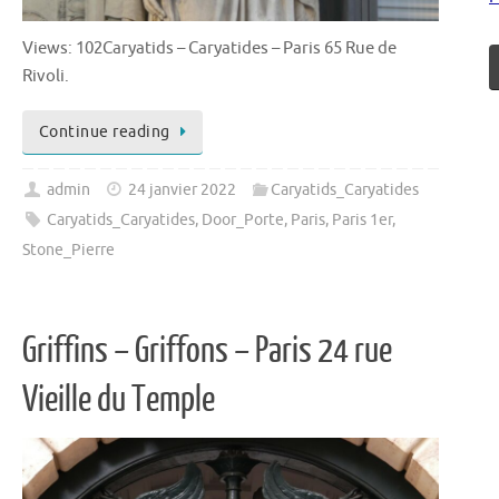
Views: 102Caryatids – Caryatides – Paris 65 Rue de
Rivoli.
Continue reading
admin
24 janvier 2022
Caryatids_Caryatides
Caryatids_Caryatides
,
Door_Porte
,
Paris
,
Paris 1er
,
Stone_Pierre
Griffins – Griffons – Paris 24 rue
Vieille du Temple