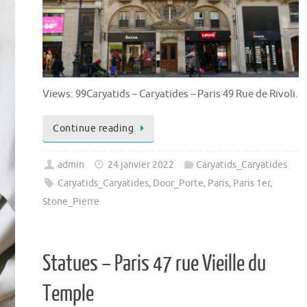
Views: 99Caryatids – Caryatides – Paris 49 Rue de Rivoli.
Continue reading
admin
24 janvier 2022
Caryatids_Caryatides
Caryatids_Caryatides
,
Door_Porte
,
Paris
,
Paris 1er
,
Stone_Pierre
Statues – Paris 47 rue Vieille du
Temple