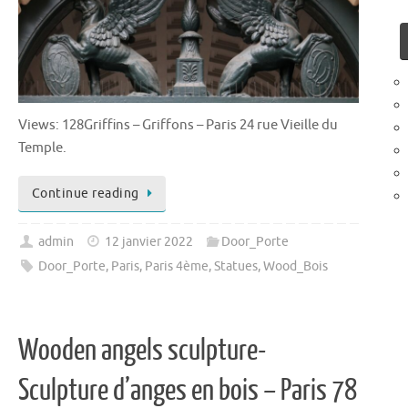
Views: 128Griffins – Griffons – Paris 24 rue Vieille du
Temple.
Continue reading
admin
12 janvier 2022
Door_Porte
Door_Porte
,
Paris
,
Paris 4ème
,
Statues
,
Wood_Bois
Wooden angels sculpture-
Sculpture d’anges en bois – Paris 78