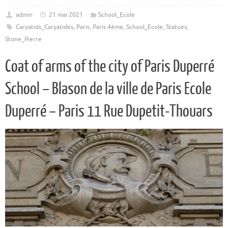
admin
21 mai 2021
School_Ecole
Caryatids_Caryatides
,
Paris
,
Paris 4ème
,
School_Ecole
,
Statues
,
Stone_Pierre
Coat of arms of the city of Paris Duperré
School – Blason de la ville de Paris Ecole
Duperré – Paris 11 Rue Dupetit-Thouars