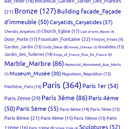
Bas_relief
(18)
Botanical_Garden_Jardin_Des_Plantes
Bronze
(127)
Building facade_Façade
(21)
d'immeuble
(50)
Caryatids_Caryatides
(37)
Church_Eglise
(17)
Cherubs_Angelots
(7)
Coat of arms_Blason
(4)
Fountain_Fontaine
(22)
Door_Porte
(17)
Friezes_Frises
(9)
Garden_Jardin
(13)
Invalides
(13)
Gods_Dieux
(8)
Horses_Chevaux
(5)
Jardin_des_Tuileries
(14)
Kings_of_France_Rois_De_France
(6)
Marble_Marbre
(86)
Memorial_Monument_Aux_Morts
Museum_Musée
(30)
Napoleon_Napoléon
(13)
(7)
Paris
(364)
Paris 1er
(54)
Panthéon_Paris
(10)
Paris 3ème
(86)
Paris 4ème
Paris 2ème
(29)
(50)
Paris 5ème
(55)
Paris 6ème
(14)
Paris 7ème
(13)
Paris 8ème
(21)
Paris 9ème
(15)
Paris 10ème
(13)
Paris
Sculptures
(52)
11ème
(16)
Paris 12ème
(8)
School_Ecole
(4)