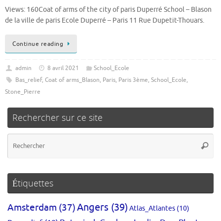
Views: 160Coat of arms of the city of paris Duperré School – Blason
de la ville de paris Ecole Duperré – Paris 11 Rue Dupetit-Thouars.
Continue reading
admin
8 avril 2021
School_Ecole
Bas_relief
,
Coat of arms_Blason
,
Paris
,
Paris 3ème
,
School_Ecole
,
Stone_Pierre
Rechercher sur ce site
Re
Reche
po
:
Étiquettes
Amsterdam
(37)
Angers
(39)
Atlas_Atlantes
(10)