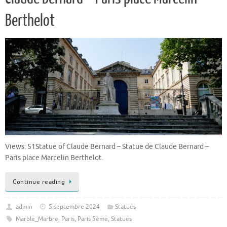
Berthelot
Views: 51Statue of Claude Bernard – Statue de Claude Bernard –
Paris place Marcelin Berthelot.
Continue reading
admin
5 septembre 2024
Statues
Marble_Marbre
,
Paris
,
Paris 5ème
,
Statues