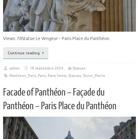
Views: 70Statue Le Vengeur – Paris Place du Panthéon.
Continue reading
admin
18 septembre 2024
Statues
Panthéon_Paris
,
Paris
,
Paris 5ème
,
Statues
,
Stone_Pierre
Facade of Panthéon – Façade du
Panthéon – Paris Place du Panthéon