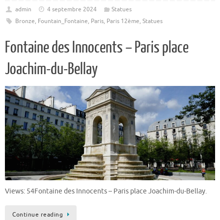
admin
4 septembre 2024
Statues
Bronze
,
Fountain_Fontaine
,
Paris
,
Paris 12ème
,
Statues
Fontaine des Innocents – Paris place
Joachim-du-Bellay
Views: 54Fontaine des Innocents – Paris place Joachim-du-Bellay.
Continue reading