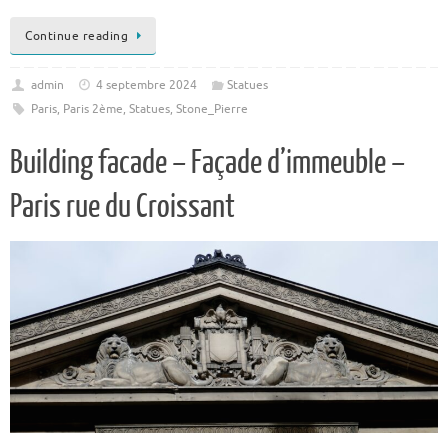
Continue reading
admin
4 septembre 2024
Statues
Paris
,
Paris 2ème
,
Statues
,
Stone_Pierre
Building facade – Façade d’immeuble –
Paris rue du Croissant