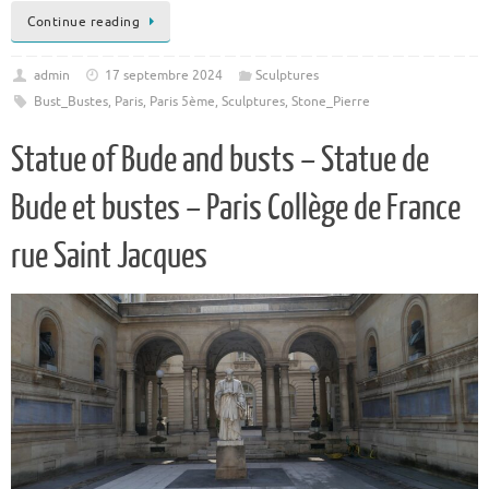
Continue reading
admin
17 septembre 2024
Sculptures
Bust_Bustes
,
Paris
,
Paris 5ème
,
Sculptures
,
Stone_Pierre
Statue of Bude and busts – Statue de
Bude et bustes – Paris Collège de France
rue Saint Jacques