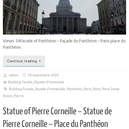
Views: 54Facade of Panthéon – Façade du Panthéon – Paris place du
Panthéon.
Continue reading
admin
18 septembre 2024
Building facade_Façade d'immeuble
Building facade_Façade d'immeuble
,
Panthéon_Paris
,
Paris
,
Paris 5ème
,
Stone_Pierre
Statue of Pierre Corneille – Statue de
Pierre Corneille – Place du Panthéon