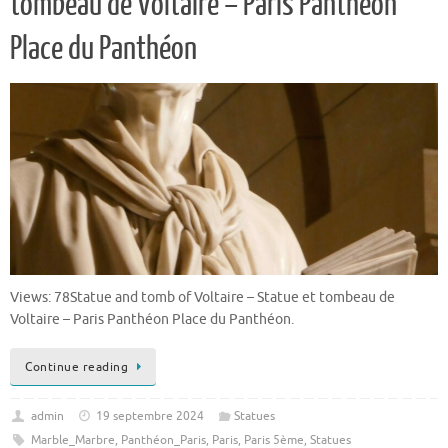
tombeau de Voltaire – Paris Panthéon
Place du Panthéon
Views: 78Statue and tomb of Voltaire – Statue et tombeau de
Voltaire – Paris Panthéon Place du Panthéon.
Continue reading
admin
19 septembre 2024
Statues
Marble_Marbre
,
Panthéon_Paris
,
Paris
,
Paris 5ème
,
Statues