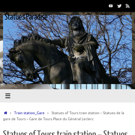
Passer
au
Statues Paradise
contenu
Accueil
Train station_Gare
Statues of Tours train station – Statues de la
gare de Tours – Gare de Tours Place du Général Leclerc
Statues of Tours train station – Statues