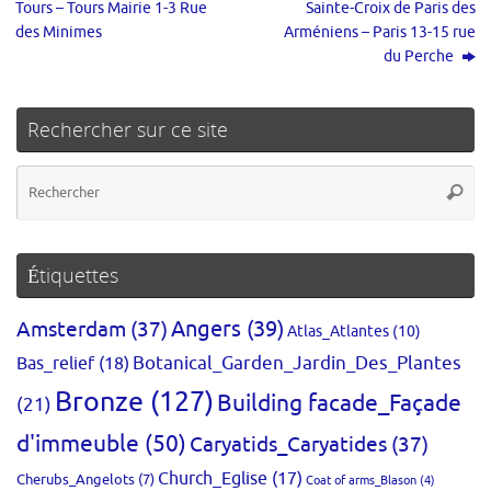
Tours – Tours Mairie 1-3 Rue
Sainte-Croix de Paris des
des Minimes
Arméniens – Paris 13-15 rue
du Perche
Rechercher sur ce site
Re
Reche
po
:
Étiquettes
Amsterdam
(37)
Angers
(39)
Atlas_Atlantes
(10)
Bas_relief
(18)
Botanical_Garden_Jardin_Des_Plantes
Bronze
(127)
Building facade_Façade
(21)
d'immeuble
(50)
Caryatids_Caryatides
(37)
Church_Eglise
(17)
Cherubs_Angelots
(7)
Coat of arms_Blason
(4)