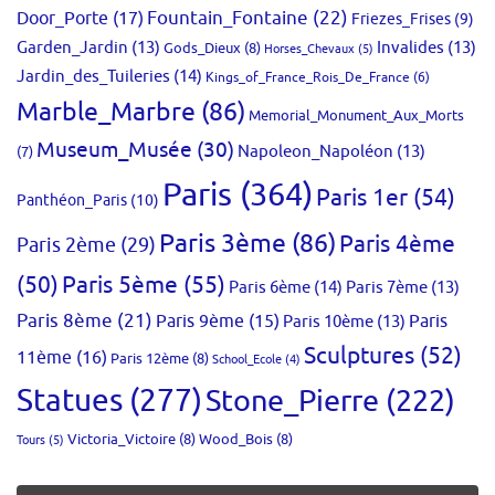
Fountain_Fontaine
(22)
Door_Porte
(17)
Friezes_Frises
(9)
Garden_Jardin
(13)
Invalides
(13)
Gods_Dieux
(8)
Horses_Chevaux
(5)
Jardin_des_Tuileries
(14)
Kings_of_France_Rois_De_France
(6)
Marble_Marbre
(86)
Memorial_Monument_Aux_Morts
Museum_Musée
(30)
Napoleon_Napoléon
(13)
(7)
Paris
(364)
Paris 1er
(54)
Panthéon_Paris
(10)
Paris 3ème
(86)
Paris 4ème
Paris 2ème
(29)
(50)
Paris 5ème
(55)
Paris 6ème
(14)
Paris 7ème
(13)
Paris 8ème
(21)
Paris 9ème
(15)
Paris 10ème
(13)
Paris
Sculptures
(52)
11ème
(16)
Paris 12ème
(8)
School_Ecole
(4)
Statues
(277)
Stone_Pierre
(222)
Victoria_Victoire
(8)
Wood_Bois
(8)
Tours
(5)