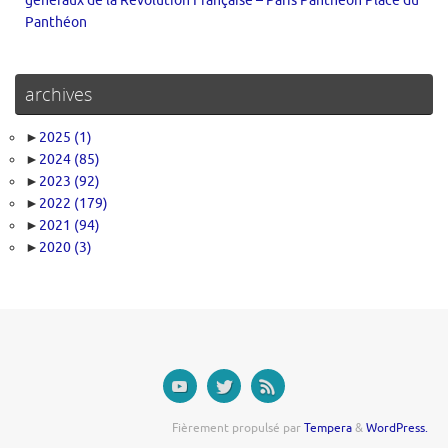
généraux de la Révolution Française – Paris Panthéon Place du
Panthéon
archives
►
2025
(1)
►
2024
(85)
►
2023
(92)
►
2022
(179)
►
2021
(94)
►
2020
(3)
Fièrement propulsé par
Tempera
&
WordPress.