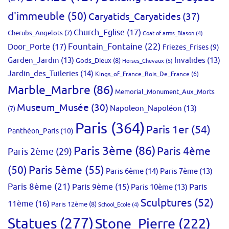
d'immeuble
(50)
Caryatids_Caryatides
(37)
Church_Eglise
(17)
Cherubs_Angelots
(7)
Coat of arms_Blason
(4)
Fountain_Fontaine
(22)
Door_Porte
(17)
Friezes_Frises
(9)
Garden_Jardin
(13)
Invalides
(13)
Gods_Dieux
(8)
Horses_Chevaux
(5)
Jardin_des_Tuileries
(14)
Kings_of_France_Rois_De_France
(6)
Marble_Marbre
(86)
Memorial_Monument_Aux_Morts
Museum_Musée
(30)
Napoleon_Napoléon
(13)
(7)
Paris
(364)
Paris 1er
(54)
Panthéon_Paris
(10)
Paris 3ème
(86)
Paris 4ème
Paris 2ème
(29)
(50)
Paris 5ème
(55)
Paris 6ème
(14)
Paris 7ème
(13)
Paris 8ème
(21)
Paris 9ème
(15)
Paris 10ème
(13)
Paris
Sculptures
(52)
11ème
(16)
Paris 12ème
(8)
School_Ecole
(4)
Statues
(277)
Stone_Pierre
(222)