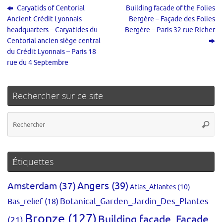
Caryatids of Centorial
Building facade of the Folies
Ancient Crédit Lyonnais
Bergère – Façade des Folies
headquarters – Caryatides du
Bergère – Paris 32 rue Richer
Centorial ancien siège central
du Crédit Lyonnais – Paris 18
rue du 4 Septembre
Rechercher sur ce site
Re
Reche
po
:
Étiquettes
Amsterdam
(37)
Angers
(39)
Atlas_Atlantes
(10)
Bas_relief
(18)
Botanical_Garden_Jardin_Des_Plantes
Bronze
(127)
Building facade_Façade
(21)