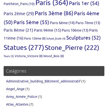
Paris
(364)
Paris 1er
(54)
Panthéon_Paris
(10)
Paris 3ème
(86)
Paris 4ème
Paris 2ème
(29)
(50)
Paris 5ème
(55)
Paris 6ème
(14)
Paris 7ème
(13)
Paris 8ème
(21)
Paris 9ème
(15)
Paris 10ème
(13)
Paris
Sculptures
(52)
11ème
(16)
Paris 12ème
(8)
School_Ecole
(4)
Statues
(277)
Stone_Pierre
(222)
Victoria_Victoire
(8)
Wood_Bois
(8)
Tours
(5)
Catégories
Administrative_building_Bâtiment_administratif
(1)
Angel_Ange
(1)
Army_Armée_Police
(1)
Atlas_Atlantes
(7)