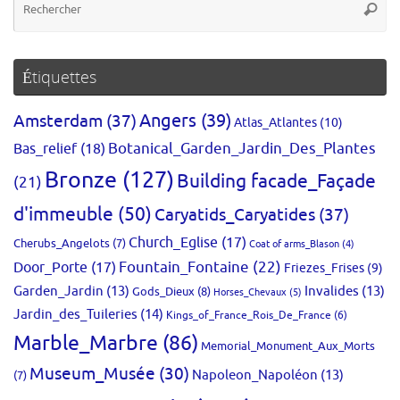
Reche
po
:
Étiquettes
Amsterdam
(37)
Angers
(39)
Atlas_Atlantes
(10)
Bas_relief
(18)
Botanical_Garden_Jardin_Des_Plantes
Bronze
(127)
Building facade_Façade
(21)
d'immeuble
(50)
Caryatids_Caryatides
(37)
Church_Eglise
(17)
Cherubs_Angelots
(7)
Coat of arms_Blason
(4)
Fountain_Fontaine
(22)
Door_Porte
(17)
Friezes_Frises
(9)
Garden_Jardin
(13)
Invalides
(13)
Gods_Dieux
(8)
Horses_Chevaux
(5)
Jardin_des_Tuileries
(14)
Kings_of_France_Rois_De_France
(6)
Marble_Marbre
(86)
Memorial_Monument_Aux_Morts
Museum_Musée
(30)
Napoleon_Napoléon
(13)
(7)