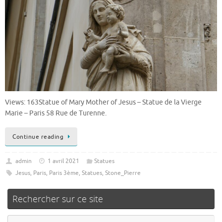
Views: 163Statue of Mary Mother of Jesus – Statue de la Vierge
Marie – Paris 58 Rue de Turenne.
Continue reading
admin
1 avril 2021
Statues
Jesus
,
Paris
,
Paris 3ème
,
Statues
,
Stone_Pierre
Rechercher sur ce site
Re