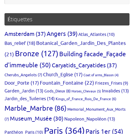
:
Étiquettes
Amsterdam
(37)
Angers
(39)
Atlas_Atlantes
(10)
Bas_relief
(18)
Botanical_Garden_Jardin_Des_Plantes
Bronze
(127)
Building facade_Façade
(21)
d'immeuble
(50)
Caryatids_Caryatides
(37)
Church_Eglise
(17)
Cherubs_Angelots
(7)
Coat of arms_Blason
(4)
Fountain_Fontaine
(22)
Door_Porte
(17)
Friezes_Frises
(9)
Garden_Jardin
(13)
Invalides
(13)
Gods_Dieux
(8)
Horses_Chevaux
(5)
Jardin_des_Tuileries
(14)
Kings_of_France_Rois_De_France
(6)
Marble_Marbre
(86)
Memorial_Monument_Aux_Morts
Museum_Musée
(30)
Napoleon_Napoléon
(13)
(7)
Paris
(364)
Paris 1er
(54)
Panthéon_Paris
(10)