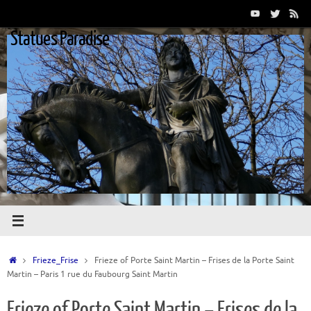
Passer
au
Statues Paradise
contenu
Accueil
Frieze_Frise
Frieze of Porte Saint Martin – Frises de la Porte Saint
Martin – Paris 1 rue du Faubourg Saint Martin
Frieze of Porte Saint Martin – Frises de la