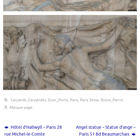
Caryatids_Caryatides
,
Door_Porte
,
Paris
,
Paris 3ème
,
Stone_Pierre
.
Marque-page
.
Hôtel d’Hallwyll – Paris 28
Angel statue – Statue d’ange –
rue Michel-le-Comte
Paris 51 Bd Beaumarchais