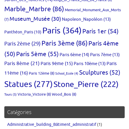
Marble_Marbre
(86)
Memorial_Monument_Aux_Morts
Museum_Musée
(30)
Napoleon_Napoléon
(13)
(7)
Paris
(364)
Paris 1er
(54)
Panthéon_Paris
(10)
Paris 3ème
(86)
Paris 4ème
Paris 2ème
(29)
(50)
Paris 5ème
(55)
Paris 6ème
(14)
Paris 7ème
(13)
Paris 8ème
(21)
Paris 9ème
(15)
Paris 10ème
(13)
Paris
Sculptures
(52)
11ème
(16)
Paris 12ème
(8)
School_Ecole
(4)
Statues
(277)
Stone_Pierre
(222)
Victoria_Victoire
(8)
Wood_Bois
(8)
Tours
(5)
Catégories
Administrative_building_Bâtiment_administratif
(1)