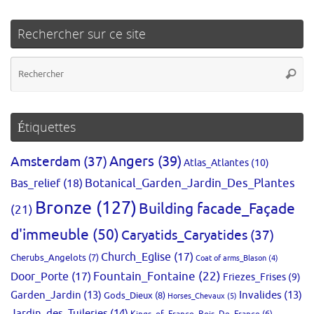
Rechercher sur ce site
Re
Reche
po
:
Étiquettes
Amsterdam
(37)
Angers
(39)
Atlas_Atlantes
(10)
Bas_relief
(18)
Botanical_Garden_Jardin_Des_Plantes
Bronze
(127)
Building facade_Façade
(21)
d'immeuble
(50)
Caryatids_Caryatides
(37)
Church_Eglise
(17)
Cherubs_Angelots
(7)
Coat of arms_Blason
(4)
Fountain_Fontaine
(22)
Door_Porte
(17)
Friezes_Frises
(9)
Garden_Jardin
(13)
Invalides
(13)
Gods_Dieux
(8)
Horses_Chevaux
(5)
Jardin_des_Tuileries
(14)
Kings_of_France_Rois_De_France
(6)