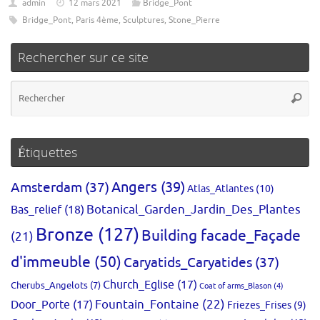
admin
12 mars 2021
Bridge_Pont
Bridge_Pont
,
Paris 4ème
,
Sculptures
,
Stone_Pierre
Rechercher sur ce site
Re
Reche
po
:
Étiquettes
Amsterdam
(37)
Angers
(39)
Atlas_Atlantes
(10)
Bas_relief
(18)
Botanical_Garden_Jardin_Des_Plantes
Bronze
(127)
Building facade_Façade
(21)
d'immeuble
(50)
Caryatids_Caryatides
(37)
Church_Eglise
(17)
Cherubs_Angelots
(7)
Coat of arms_Blason
(4)
Fountain_Fontaine
(22)
Door_Porte
(17)
Friezes_Frises
(9)