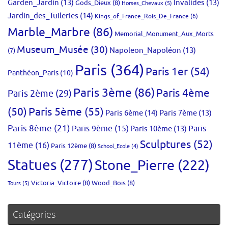
Garden_Jardin
(13)
Invalides
(13)
Gods_Dieux
(8)
Horses_Chevaux
(5)
Jardin_des_Tuileries
(14)
Kings_of_France_Rois_De_France
(6)
Marble_Marbre
(86)
Memorial_Monument_Aux_Morts
Museum_Musée
(30)
Napoleon_Napoléon
(13)
(7)
Paris
(364)
Paris 1er
(54)
Panthéon_Paris
(10)
Paris 3ème
(86)
Paris 4ème
Paris 2ème
(29)
(50)
Paris 5ème
(55)
Paris 6ème
(14)
Paris 7ème
(13)
Paris 8ème
(21)
Paris 9ème
(15)
Paris 10ème
(13)
Paris
Sculptures
(52)
11ème
(16)
Paris 12ème
(8)
School_Ecole
(4)
Statues
(277)
Stone_Pierre
(222)
Victoria_Victoire
(8)
Wood_Bois
(8)
Tours
(5)
Catégories