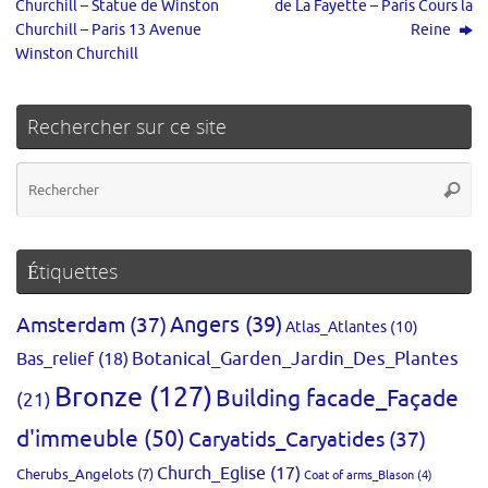
Churchill – Statue de Winston
de La Fayette – Paris Cours la
Churchill – Paris 13 Avenue
Reine
Winston Churchill
Rechercher sur ce site
Re
Reche
po
:
Étiquettes
Amsterdam
(37)
Angers
(39)
Atlas_Atlantes
(10)
Bas_relief
(18)
Botanical_Garden_Jardin_Des_Plantes
Bronze
(127)
Building facade_Façade
(21)
d'immeuble
(50)
Caryatids_Caryatides
(37)
Church_Eglise
(17)
Cherubs_Angelots
(7)
Coat of arms_Blason
(4)