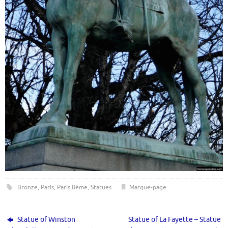
Bronze
,
Paris
,
Paris 8ème
,
Statues
.
Marque-page
.
Statue of Winston
Statue of La Fayette – Statue