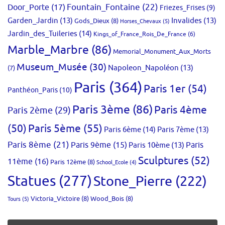
Fountain_Fontaine
(22)
Door_Porte
(17)
Friezes_Frises
(9)
Garden_Jardin
(13)
Invalides
(13)
Gods_Dieux
(8)
Horses_Chevaux
(5)
Jardin_des_Tuileries
(14)
Kings_of_France_Rois_De_France
(6)
Marble_Marbre
(86)
Memorial_Monument_Aux_Morts
Museum_Musée
(30)
Napoleon_Napoléon
(13)
(7)
Paris
(364)
Paris 1er
(54)
Panthéon_Paris
(10)
Paris 3ème
(86)
Paris 4ème
Paris 2ème
(29)
(50)
Paris 5ème
(55)
Paris 6ème
(14)
Paris 7ème
(13)
Paris 8ème
(21)
Paris 9ème
(15)
Paris 10ème
(13)
Paris
Sculptures
(52)
11ème
(16)
Paris 12ème
(8)
School_Ecole
(4)
Statues
(277)
Stone_Pierre
(222)
Victoria_Victoire
(8)
Wood_Bois
(8)
Tours
(5)