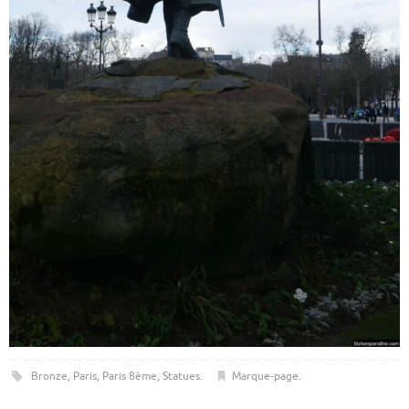
Bronze
,
Paris
,
Paris 8ème
,
Statues
.
Marque-page
.