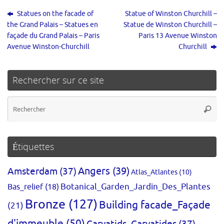
Statues on the facade of
Statue of Winston Churchill –
the Grand Palais – Statues en
Statue de Winston Churchill –
façade du Grand Palais – Paris
Paris 13 Avenue Winston
Avenue Winston-Churchill
Churchill
Rechercher sur ce site
Re
Reche
po
:
Étiquettes
Amsterdam
(37)
Angers
(39)
Atlas_Atlantes
(10)
Bas_relief
(18)
Botanical_Garden_Jardin_Des_Plantes
Bronze
(127)
Building facade_Façade
(21)
d'immeuble
(50)
Caryatids_Caryatides
(37)