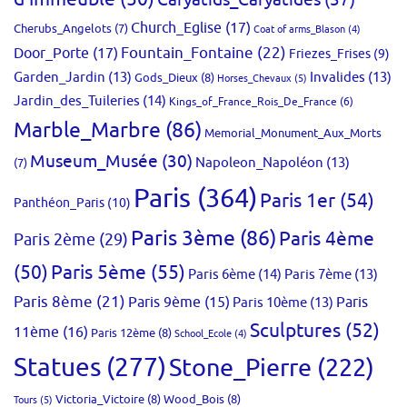
Church_Eglise
(17)
Cherubs_Angelots
(7)
Coat of arms_Blason
(4)
Fountain_Fontaine
(22)
Door_Porte
(17)
Friezes_Frises
(9)
Garden_Jardin
(13)
Invalides
(13)
Gods_Dieux
(8)
Horses_Chevaux
(5)
Jardin_des_Tuileries
(14)
Kings_of_France_Rois_De_France
(6)
Marble_Marbre
(86)
Memorial_Monument_Aux_Morts
Museum_Musée
(30)
Napoleon_Napoléon
(13)
(7)
Paris
(364)
Paris 1er
(54)
Panthéon_Paris
(10)
Paris 3ème
(86)
Paris 4ème
Paris 2ème
(29)
(50)
Paris 5ème
(55)
Paris 6ème
(14)
Paris 7ème
(13)
Paris 8ème
(21)
Paris 9ème
(15)
Paris 10ème
(13)
Paris
Sculptures
(52)
11ème
(16)
Paris 12ème
(8)
School_Ecole
(4)
Statues
(277)
Stone_Pierre
(222)
Victoria_Victoire
(8)
Wood_Bois
(8)
Tours
(5)