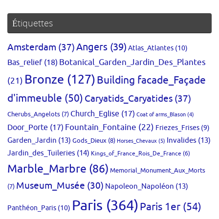
:
Étiquettes
Amsterdam
(37)
Angers
(39)
Atlas_Atlantes
(10)
Bas_relief
(18)
Botanical_Garden_Jardin_Des_Plantes
Bronze
(127)
Building facade_Façade
(21)
d'immeuble
(50)
Caryatids_Caryatides
(37)
Church_Eglise
(17)
Cherubs_Angelots
(7)
Coat of arms_Blason
(4)
Fountain_Fontaine
(22)
Door_Porte
(17)
Friezes_Frises
(9)
Garden_Jardin
(13)
Invalides
(13)
Gods_Dieux
(8)
Horses_Chevaux
(5)
Jardin_des_Tuileries
(14)
Kings_of_France_Rois_De_France
(6)
Marble_Marbre
(86)
Memorial_Monument_Aux_Morts
Museum_Musée
(30)
Napoleon_Napoléon
(13)
(7)
Paris
(364)
Paris 1er
(54)
Panthéon_Paris
(10)