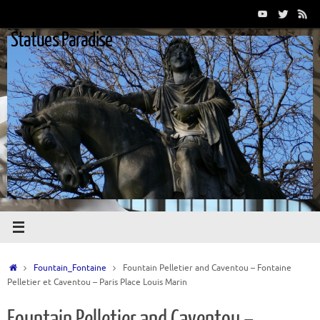
Passer
au
Statues Paradise
contenu
Accueil
Fountain_Fontaine
Fountain Pelletier and Caventou – Fontaine
Pelletier et Caventou – Paris Place Louis Marin
Fountain Pelletier and Caventou –