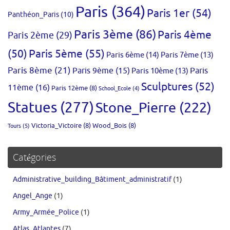
Paris
(364)
Paris 1er
(54)
Panthéon_Paris
(10)
Paris 3ème
(86)
Paris 4ème
Paris 2ème
(29)
(50)
Paris 5ème
(55)
Paris 6ème
(14)
Paris 7ème
(13)
Paris 8ème
(21)
Paris 9ème
(15)
Paris 10ème
(13)
Paris
Sculptures
(52)
11ème
(16)
Paris 12ème
(8)
School_Ecole
(4)
Statues
(277)
Stone_Pierre
(222)
Victoria_Victoire
(8)
Wood_Bois
(8)
Tours
(5)
Catégories
Administrative_building_Bâtiment_administratif
(1)
Angel_Ange
(1)
Army_Armée_Police
(1)
Atlas_Atlantes
(7)