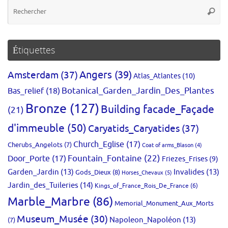
Re
Reche
po
:
Étiquettes
Amsterdam
(37)
Angers
(39)
Atlas_Atlantes
(10)
Bas_relief
(18)
Botanical_Garden_Jardin_Des_Plantes
Bronze
(127)
Building facade_Façade
(21)
d'immeuble
(50)
Caryatids_Caryatides
(37)
Church_Eglise
(17)
Cherubs_Angelots
(7)
Coat of arms_Blason
(4)
Fountain_Fontaine
(22)
Door_Porte
(17)
Friezes_Frises
(9)
Garden_Jardin
(13)
Invalides
(13)
Gods_Dieux
(8)
Horses_Chevaux
(5)
Jardin_des_Tuileries
(14)
Kings_of_France_Rois_De_France
(6)
Marble_Marbre
(86)
Memorial_Monument_Aux_Morts
Museum_Musée
(30)
Napoleon_Napoléon
(13)
(7)