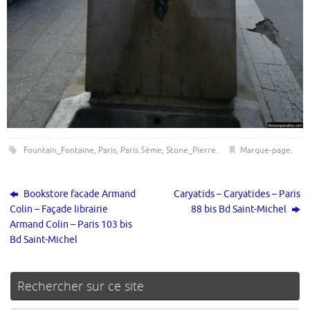
Fountain_Fontaine
,
Paris
,
Paris 5ème
,
Stone_Pierre
.
Marque-page
.
Bookstore facade Armand
Caryatids – Caryatides – Paris
Colin – Façade librairie
88 bis Bd Saint-Michel
Armand Colin – Paris 103 bis
Bd Saint-Michel
Rechercher sur ce site