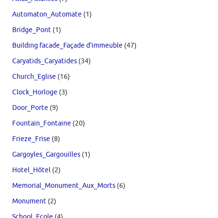
Automaton_Automate
(1)
Bridge_Pont
(1)
Building facade_Façade d'immeuble
(47)
Caryatids_Caryatides
(34)
Church_Eglise
(16)
Clock_Horloge
(3)
Door_Porte
(9)
Fountain_Fontaine
(20)
Frieze_Frise
(8)
Gargoyles_Gargouilles
(1)
Hotel_Hôtel
(2)
Memorial_Monument_Aux_Morts
(6)
Monument
(2)
School_Ecole
(4)