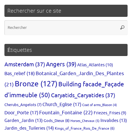
Rechercher sur ce site
Re
Reche
po
:
Étiquettes
Amsterdam
(37)
Angers
(39)
Atlas_Atlantes
(10)
Bas_relief
(18)
Botanical_Garden_Jardin_Des_Plantes
Bronze
(127)
Building facade_Façade
(21)
d'immeuble
(50)
Caryatids_Caryatides
(37)
Church_Eglise
(17)
Cherubs_Angelots
(7)
Coat of arms_Blason
(4)
Fountain_Fontaine
(22)
Door_Porte
(17)
Friezes_Frises
(9)
Garden_Jardin
(13)
Invalides
(13)
Gods_Dieux
(8)
Horses_Chevaux
(5)
Jardin_des_Tuileries
(14)
Kings_of_France_Rois_De_France
(6)