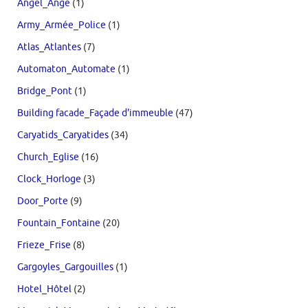
Angel_Ange
(1)
Army_Armée_Police
(1)
Atlas_Atlantes
(7)
Automaton_Automate
(1)
Bridge_Pont
(1)
Building facade_Façade d'immeuble
(47)
Caryatids_Caryatides
(34)
Church_Eglise
(16)
Clock_Horloge
(3)
Door_Porte
(9)
Fountain_Fontaine
(20)
Frieze_Frise
(8)
Gargoyles_Gargouilles
(1)
Hotel_Hôtel
(2)