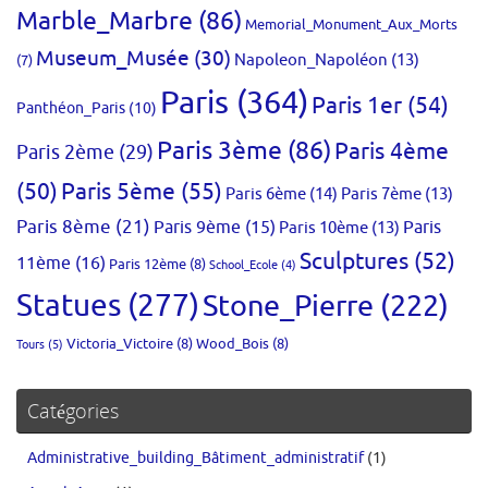
Marble_Marbre
(86)
Memorial_Monument_Aux_Morts
Museum_Musée
(30)
Napoleon_Napoléon
(13)
(7)
Paris
(364)
Paris 1er
(54)
Panthéon_Paris
(10)
Paris 3ème
(86)
Paris 4ème
Paris 2ème
(29)
(50)
Paris 5ème
(55)
Paris 6ème
(14)
Paris 7ème
(13)
Paris 8ème
(21)
Paris 9ème
(15)
Paris 10ème
(13)
Paris
Sculptures
(52)
11ème
(16)
Paris 12ème
(8)
School_Ecole
(4)
Statues
(277)
Stone_Pierre
(222)
Victoria_Victoire
(8)
Wood_Bois
(8)
Tours
(5)
Catégories
Administrative_building_Bâtiment_administratif
(1)