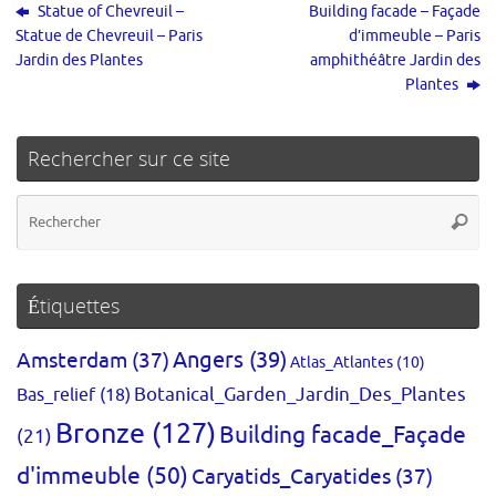
Statue of Chevreuil –
Building facade – Façade
Statue de Chevreuil – Paris
d’immeuble – Paris
Jardin des Plantes
amphithéâtre Jardin des
Plantes
Rechercher sur ce site
Re
Reche
po
:
Étiquettes
Amsterdam
(37)
Angers
(39)
Atlas_Atlantes
(10)
Bas_relief
(18)
Botanical_Garden_Jardin_Des_Plantes
Bronze
(127)
Building facade_Façade
(21)
d'immeuble
(50)
Caryatids_Caryatides
(37)