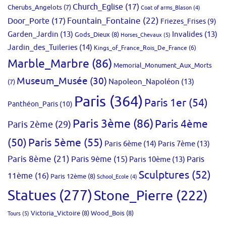
Church_Eglise
(17)
Cherubs_Angelots
(7)
Coat of arms_Blason
(4)
Fountain_Fontaine
(22)
Door_Porte
(17)
Friezes_Frises
(9)
Garden_Jardin
(13)
Invalides
(13)
Gods_Dieux
(8)
Horses_Chevaux
(5)
Jardin_des_Tuileries
(14)
Kings_of_France_Rois_De_France
(6)
Marble_Marbre
(86)
Memorial_Monument_Aux_Morts
Museum_Musée
(30)
Napoleon_Napoléon
(13)
(7)
Paris
(364)
Paris 1er
(54)
Panthéon_Paris
(10)
Paris 3ème
(86)
Paris 4ème
Paris 2ème
(29)
(50)
Paris 5ème
(55)
Paris 6ème
(14)
Paris 7ème
(13)
Paris 8ème
(21)
Paris 9ème
(15)
Paris 10ème
(13)
Paris
Sculptures
(52)
11ème
(16)
Paris 12ème
(8)
School_Ecole
(4)
Statues
(277)
Stone_Pierre
(222)
Victoria_Victoire
(8)
Wood_Bois
(8)
Tours
(5)