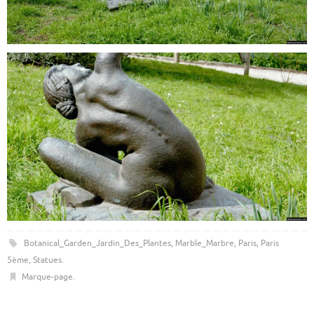
Botanical_Garden_Jardin_Des_Plantes
,
Marble_Marbre
,
Paris
,
Paris
5ème
,
Statues
.
Marque-page
.