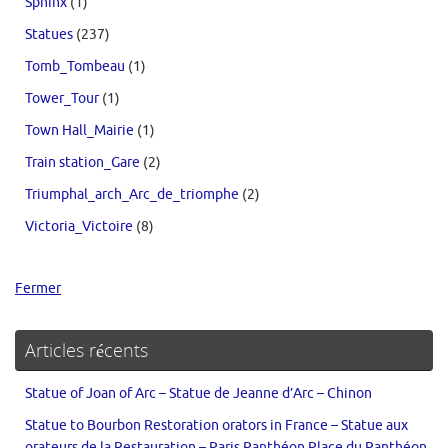
Sphinx
(1)
Statues
(237)
Tomb_Tombeau
(1)
Tower_Tour
(1)
Town Hall_Mairie
(1)
Train station_Gare
(2)
Triumphal_arch_Arc_de_triomphe
(2)
Victoria_Victoire
(8)
Fermer
Articles récents
Statue of Joan of Arc – Statue de Jeanne d’Arc – Chinon
Statue to Bourbon Restoration orators in France – Statue aux
orateurs de la Restauration – Paris Panthéon Place du Panthéon