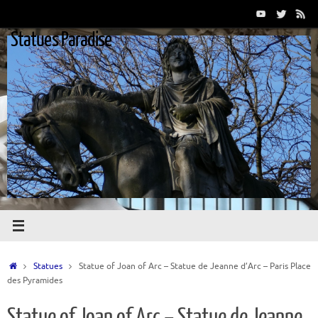
Passer
au
Statues Paradise
contenu
Accueil
Statues
Statue of Joan of Arc – Statue de Jeanne d’Arc – Paris Place
des Pyramides
Statue of Joan of Arc – Statue de Jeanne