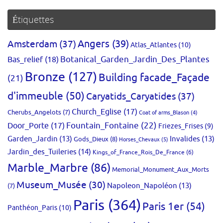
Étiquettes
Amsterdam
(37)
Angers
(39)
Atlas_Atlantes
(10)
Bas_relief
(18)
Botanical_Garden_Jardin_Des_Plantes
Bronze
(127)
Building facade_Façade
(21)
d'immeuble
(50)
Caryatids_Caryatides
(37)
Church_Eglise
(17)
Cherubs_Angelots
(7)
Coat of arms_Blason
(4)
Fountain_Fontaine
(22)
Door_Porte
(17)
Friezes_Frises
(9)
Garden_Jardin
(13)
Invalides
(13)
Gods_Dieux
(8)
Horses_Chevaux
(5)
Jardin_des_Tuileries
(14)
Kings_of_France_Rois_De_France
(6)
Marble_Marbre
(86)
Memorial_Monument_Aux_Morts
Museum_Musée
(30)
Napoleon_Napoléon
(13)
(7)
Paris
(364)
Paris 1er
(54)
Panthéon_Paris
(10)