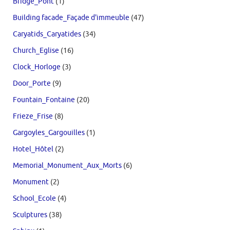
Bridge_Pont
(1)
Building facade_Façade d'immeuble
(47)
Caryatids_Caryatides
(34)
Church_Eglise
(16)
Clock_Horloge
(3)
Door_Porte
(9)
Fountain_Fontaine
(20)
Frieze_Frise
(8)
Gargoyles_Gargouilles
(1)
Hotel_Hôtel
(2)
Memorial_Monument_Aux_Morts
(6)
Monument
(2)
School_Ecole
(4)
Sculptures
(38)