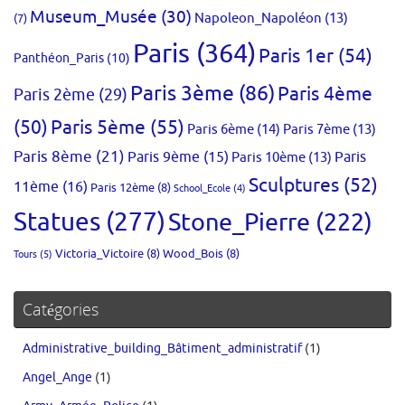
Museum_Musée
(30)
Napoleon_Napoléon
(13)
(7)
Paris
(364)
Paris 1er
(54)
Panthéon_Paris
(10)
Paris 3ème
(86)
Paris 4ème
Paris 2ème
(29)
(50)
Paris 5ème
(55)
Paris 6ème
(14)
Paris 7ème
(13)
Paris 8ème
(21)
Paris 9ème
(15)
Paris 10ème
(13)
Paris
Sculptures
(52)
11ème
(16)
Paris 12ème
(8)
School_Ecole
(4)
Statues
(277)
Stone_Pierre
(222)
Victoria_Victoire
(8)
Wood_Bois
(8)
Tours
(5)
Catégories
Administrative_building_Bâtiment_administratif
(1)
Angel_Ange
(1)