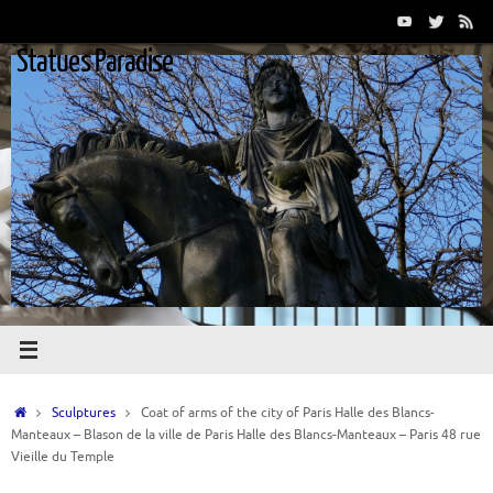
Passer
au
Statues Paradise
contenu
Accueil
Sculptures
Coat of arms of the city of Paris Halle des Blancs-
Manteaux – Blason de la ville de Paris Halle des Blancs-Manteaux – Paris 48 rue
Vieille du Temple