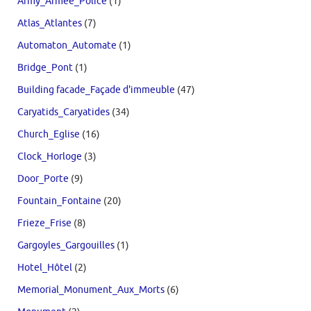
Army_Armée_Police
(1)
Atlas_Atlantes
(7)
Automaton_Automate
(1)
Bridge_Pont
(1)
Building facade_Façade d'immeuble
(47)
Caryatids_Caryatides
(34)
Church_Eglise
(16)
Clock_Horloge
(3)
Door_Porte
(9)
Fountain_Fontaine
(20)
Frieze_Frise
(8)
Gargoyles_Gargouilles
(1)
Hotel_Hôtel
(2)
Memorial_Monument_Aux_Morts
(6)