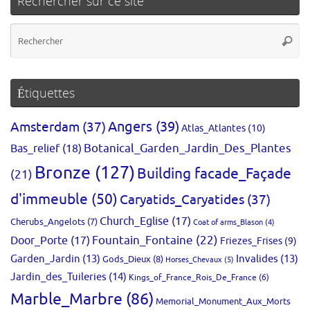
Rechercher sur ce site
Re
Reche
po
:
Étiquettes
Amsterdam
(37)
Angers
(39)
Atlas_Atlantes
(10)
Bas_relief
(18)
Botanical_Garden_Jardin_Des_Plantes
Bronze
(127)
Building facade_Façade
(21)
d'immeuble
(50)
Caryatids_Caryatides
(37)
Church_Eglise
(17)
Cherubs_Angelots
(7)
Coat of arms_Blason
(4)
Fountain_Fontaine
(22)
Door_Porte
(17)
Friezes_Frises
(9)
Garden_Jardin
(13)
Invalides
(13)
Gods_Dieux
(8)
Horses_Chevaux
(5)
Jardin_des_Tuileries
(14)
Kings_of_France_Rois_De_France
(6)
Marble_Marbre
(86)
Memorial_Monument_Aux_Morts