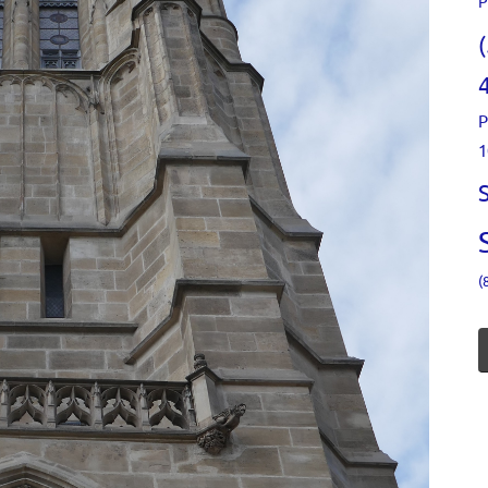
P
P
1
(