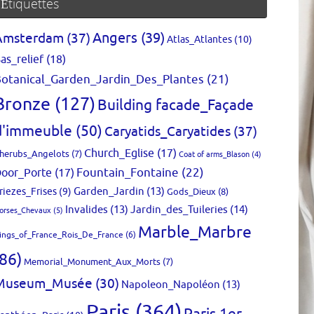
Étiquettes
Amsterdam
(37)
Angers
(39)
Atlas_Atlantes
(10)
as_relief
(18)
otanical_Garden_Jardin_Des_Plantes
(21)
Bronze
(127)
Building facade_Façade
d'immeuble
(50)
Caryatids_Caryatides
(37)
Church_Eglise
(17)
herubs_Angelots
(7)
Coat of arms_Blason
(4)
Fountain_Fontaine
(22)
oor_Porte
(17)
Garden_Jardin
(13)
riezes_Frises
(9)
Gods_Dieux
(8)
Invalides
(13)
Jardin_des_Tuileries
(14)
orses_Chevaux
(5)
Marble_Marbre
ings_of_France_Rois_De_France
(6)
(86)
Memorial_Monument_Aux_Morts
(7)
Museum_Musée
(30)
Napoleon_Napoléon
(13)
Paris
(364)