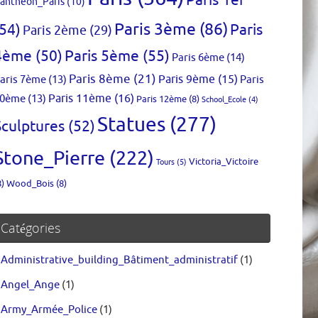
Paris 1er
anthéon_Paris
(10)
Paris 3ème
(86)
(54)
Paris
Paris 2ème
(29)
4ème
(50)
Paris 5ème
(55)
Paris 6ème
(14)
Paris 8ème
(21)
aris 7ème
(13)
Paris 9ème
(15)
Paris
0ème
(13)
Paris 11ème
(16)
Paris 12ème
(8)
School_Ecole
(4)
Statues
(277)
Sculptures
(52)
Stone_Pierre
(222)
Victoria_Victoire
Tours
(5)
8)
Wood_Bois
(8)
Catégories
Administrative_building_Bâtiment_administratif
(1)
Angel_Ange
(1)
Army_Armée_Police
(1)