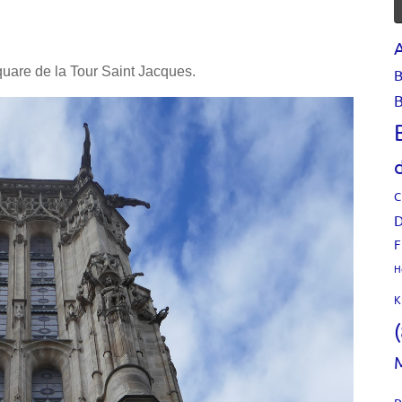
quare de la Tour Saint Jacques.
B
B
C
D
F
H
K