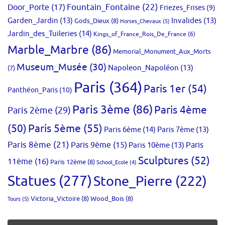
Fountain_Fontaine
(22)
Door_Porte
(17)
Friezes_Frises
(9)
Garden_Jardin
(13)
Invalides
(13)
Gods_Dieux
(8)
Horses_Chevaux
(5)
Jardin_des_Tuileries
(14)
Kings_of_France_Rois_De_France
(6)
Marble_Marbre
(86)
Memorial_Monument_Aux_Morts
Museum_Musée
(30)
Napoleon_Napoléon
(13)
(7)
Paris
(364)
Paris 1er
(54)
Panthéon_Paris
(10)
Paris 3ème
(86)
Paris 4ème
Paris 2ème
(29)
(50)
Paris 5ème
(55)
Paris 6ème
(14)
Paris 7ème
(13)
Paris 8ème
(21)
Paris 9ème
(15)
Paris 10ème
(13)
Paris
Sculptures
(52)
11ème
(16)
Paris 12ème
(8)
School_Ecole
(4)
Statues
(277)
Stone_Pierre
(222)
Victoria_Victoire
(8)
Wood_Bois
(8)
Tours
(5)