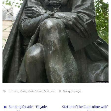
Bronze
,
Paris
,
Paris 5ème
,
Statues
.
Marque-page
.
Building facade – Façade
Statue of the Capitoline wolf