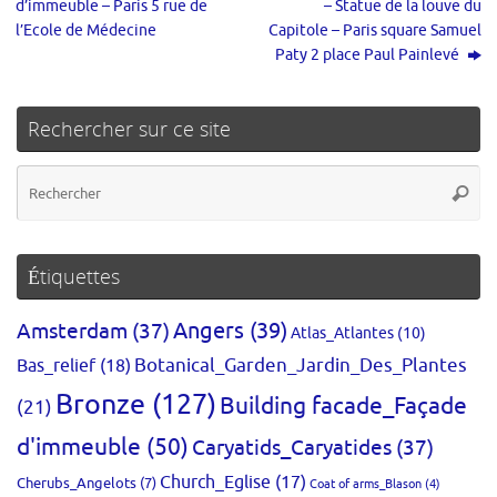
d’immeuble – Paris 5 rue de
– Statue de la louve du
l’Ecole de Médecine
Capitole – Paris square Samuel
Paty 2 place Paul Painlevé
Rechercher sur ce site
Re
Reche
po
:
Étiquettes
Amsterdam
(37)
Angers
(39)
Atlas_Atlantes
(10)
Bas_relief
(18)
Botanical_Garden_Jardin_Des_Plantes
Bronze
(127)
Building facade_Façade
(21)
d'immeuble
(50)
Caryatids_Caryatides
(37)
Church_Eglise
(17)
Cherubs_Angelots
(7)
Coat of arms_Blason
(4)