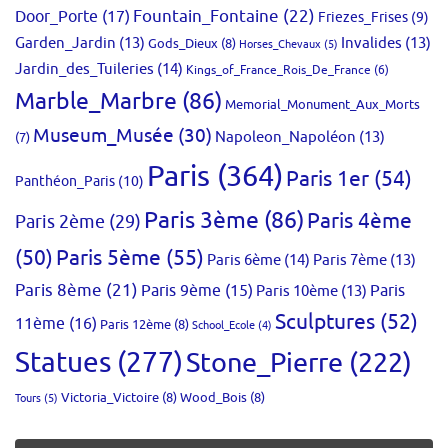
Fountain_Fontaine
(22)
Door_Porte
(17)
Friezes_Frises
(9)
Garden_Jardin
(13)
Invalides
(13)
Gods_Dieux
(8)
Horses_Chevaux
(5)
Jardin_des_Tuileries
(14)
Kings_of_France_Rois_De_France
(6)
Marble_Marbre
(86)
Memorial_Monument_Aux_Morts
Museum_Musée
(30)
Napoleon_Napoléon
(13)
(7)
Paris
(364)
Paris 1er
(54)
Panthéon_Paris
(10)
Paris 3ème
(86)
Paris 4ème
Paris 2ème
(29)
(50)
Paris 5ème
(55)
Paris 6ème
(14)
Paris 7ème
(13)
Paris 8ème
(21)
Paris 9ème
(15)
Paris 10ème
(13)
Paris
Sculptures
(52)
11ème
(16)
Paris 12ème
(8)
School_Ecole
(4)
Statues
(277)
Stone_Pierre
(222)
Victoria_Victoire
(8)
Wood_Bois
(8)
Tours
(5)