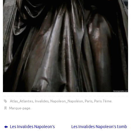
Atlas_Atlantes
,
Invalides
,
Napoleon_Napoléon
,
Paris
,
Paris 7ème
.
Marque-page
.
Les Invalides Napoleon’s
Les Invalides Napoleon’s tomb