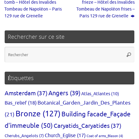
tomb – Hôtel des Invalides
frieze – Hôtel des Invalides
Tombeau de Napoléon – Paris
Tombeau de Napoléon frises –
129 rue de Grenelle
Paris 129 rue de Grenelle
Rechercher sur ce site
Re
Reche
po
:
Étiquettes
Amsterdam
(37)
Angers
(39)
Atlas_Atlantes
(10)
Bas_relief
(18)
Botanical_Garden_Jardin_Des_Plantes
Bronze
(127)
Building facade_Façade
(21)
d'immeuble
(50)
Caryatids_Caryatides
(37)
Church_Eglise
(17)
Cherubs_Angelots
(7)
Coat of arms_Blason
(4)